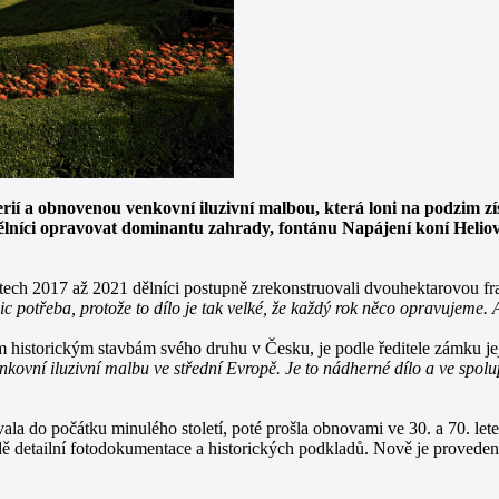
ií a obnovenou venkovní iluzivní malbou, která loni na podzim z
ělníci opravovat dominantu zahrady, fontánu Napájení koní Heliov
ech 2017 až 2021 dělníci postupně zrekonstruovali dvouhektarovou fr
c potřeba, protože to dílo je tak velké, že každý rok něco opravujeme. 
 historickým stavbám svého druhu v Česku, je podle ředitele zámku její
nkovní iluzivní malbu ve střední Evropě. Je to nádherné dílo a ve spol
ala do počátku minulého století, poté prošla obnovami ve 30. a 70. le
ě detailní fotodokumentace a historických podkladů. Nově je provedena