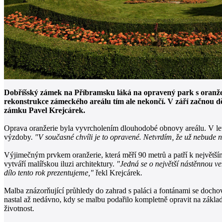
Dobříšský zámek na Příbramsku láká na opravený park s oranžer
rekonstrukce zámeckého areálu tím ale nekončí. V září začnou d
zámku Pavel Krejcárek.
Oprava oranžerie byla vyvrcholením dlouhodobé obnovy areálu. V let
výzdoby.
"V současné chvíli je to opravené. Netvrdím, že už nebude ni
Výjimečným prvkem oranžerie, která měří 90 metrů a patří k největším
vytváří malířskou iluzi architektury.
"Jedná se o největší nástěnnou ve
dílo tento rok prezentujeme,"
řekl Krejcárek.
Malba znázorňující průhledy do zahrad s paláci a fontánami se dochov
nastal až nedávno, kdy se malbu podařilo kompletně opravit na základ
životnost.