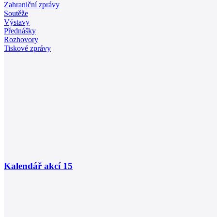
Zahraniční zprávy
Soutěže
Výstavy
Přednášky
Rozhovory
Tiskové zprávy
Kalendář akcí
15