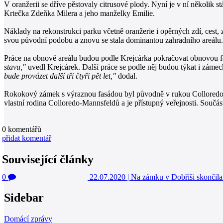
V oranžerii se dříve pěstovaly citrusové plody. Nyní je v ní několik 
Krtečka Zdeňka Milera a jeho manželky Emilie.
Náklady na rekonstrukci parku včetně oranžerie i opěrných zdí, cest
svou původní podobu a znovu se stala dominantou zahradního areálu.
Práce na obnově areálu budou podle Krejcárka pokračovat obnovou fo
stavu,"
uvedl Krejcárek. Další práce se podle něj budou týkat i zámec
bude provázet další tři čtyři pět let,"
dodal.
Rokokový zámek s výraznou fasádou byl původně v rukou Colloredo-Ma
vlastní rodina Colloredo-Mannsfeldů a je přístupný veřejnosti. Součást
0
komentářů
přidat komentář
Související články
0
22.07.2020
|
Na zámku v Dobříši skončila
Sidebar
Domácí zprávy