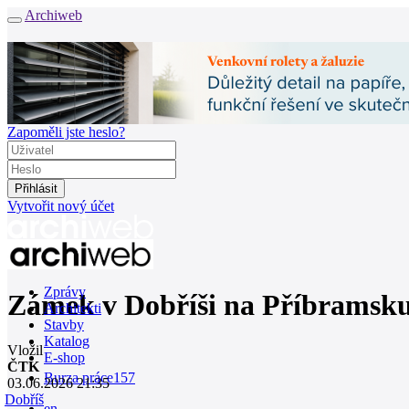
Archiweb
Zapoměli jste heslo?
Vytvořit nový účet
Zprávy
Zámek v Dobříši na Příbramsku 
Architekti
Stavby
Katalog
Vložil
E-shop
ČTK
Burza práce
157
03.06.2026 21:35
Dobříš
en