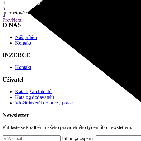
4
5
internetové centrum architektury
6
Prev
Next
O NÁS
Náš příběh
Kontakt
INZERCE
Kontakt
Uživatel
Katalog architektů
Katalog dodavatelů
Vložit inzerát do burzy práce
Newsletter
Přihlaste se k odběru našeho pravidelného týdenního newsletteru:
Fill in „nospam“