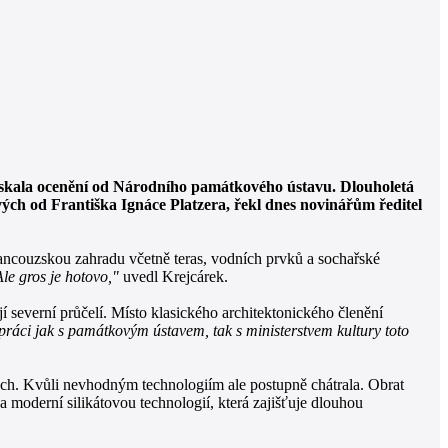
ískala ocenění od Národního památkového ústavu. Dlouholetá
ých od Františka Ignáce Platzera, řekl dnes novinářům ředitel
ancouzskou zahradu včetně teras, vodních prvků a sochařské
Ale gros je hotovo,"
uvedl Krejcárek.
 severní průčelí. Místo klasického architektonického členění
upráci jak s památkovým ústavem, tak s ministerstvem kultury toto
tech. Kvůli nevhodným technologiím ale postupně chátrala. Obrat
 moderní silikátovou technologií, která zajišťuje dlouhou