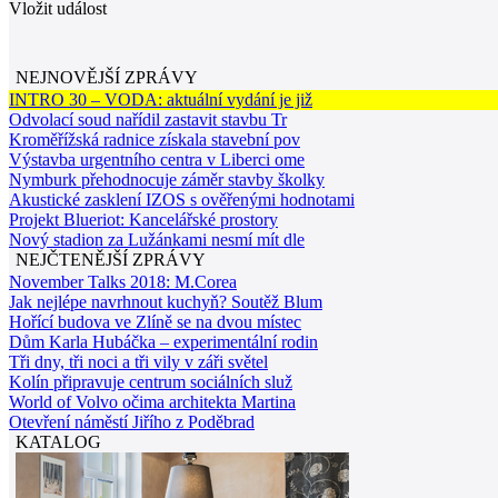
Vložit událost
NEJNOVĚJŠÍ ZPRÁVY
INTRO 30 – VODA: aktuální vydání je již
Odvolací soud nařídil zastavit stavbu Tr
Kroměřížská radnice získala stavební pov
Výstavba urgentního centra v Liberci ome
Nymburk přehodnocuje záměr stavby školky
Akustické zasklení IZOS s ověřenými hodnotami
Projekt Blueriot: Kancelářské prostory
Nový stadion za Lužánkami nesmí mít dle
NEJČTENĚJŠÍ ZPRÁVY
November Talks 2018: M.Corea
Jak nejlépe navrhnout kuchyň? Soutěž Blum
Hořící budova ve Zlíně se na dvou místec
Dům Karla Hubáčka – experimentální rodin
Tři dny, tři noci a tři vily v záři světel
Kolín připravuje centrum sociálních služ
World of Volvo očima architekta Martina
Otevření náměstí Jiřího z Poděbrad
KATALOG