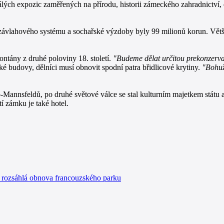
stálých expozic zaměřených na přírodu, historii zámeckého zahradnictví, 
, závlahového systému a sochařské výzdoby byly 99 milionů korun. Větš
ntány z druhé poloviny 18. století.
"Budeme dělat určitou prekonzervac
ké budovy, dělníci musí obnovit spodní patra břidlicové krytiny.
"Bohuže
nnsfeldů, po druhé světové válce se stal kulturním majetkem státu a
í zámku je také hotel.
 rozsáhlá obnova francouzského parku