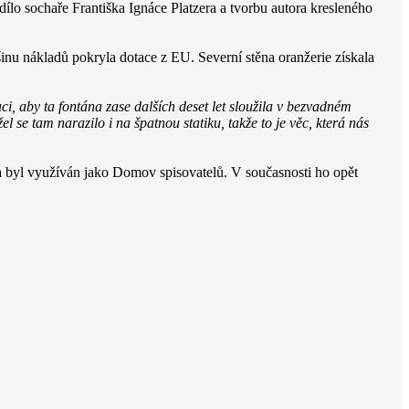
dílo sochaře Františka Ignáce Platzera a tvorbu autora kresleného
inu nákladů pokryla dotace z EU. Severní stěna oranžerie získala
i, aby ta fontána zase dalších deset let sloužila v bezvadném
l se tam narazilo i na špatnou statiku, takže to je věc, která nás
 byl využíván jako Domov spisovatelů. V současnosti ho opět