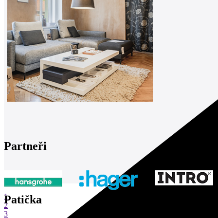
Partneři
1
Patička
2
3