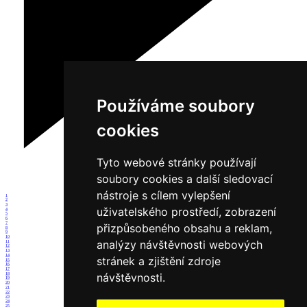
Používáme soubory
cookies
Tyto webové stránky používají
soubory cookies a další sledovací
nástroje s cílem vylepšení
1
2
3
uživatelského prostředí, zobrazení
4
5
6
7
přizpůsobeného obsahu a reklam,
8
9
10
analýzy návštěvnosti webových
11
12
13
14
stránek a zjištění zdroje
15
16
17
návštěvnosti.
18
19
20
21
22
23
24
25