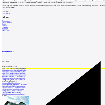
Město má hotovou architektonicko-technickou studii, odborné průzkumy, stanoviska dotčených orgánů i zadání investora pro navazující projektovou dokumentaci. Zároveň se sportovními
kluby jednalo o požadavcích na kapacity, provozní podmínky i zázemí. Pro stavbu chce využít dotaci Národní sportovní agentury.
Součástí haly bude osm šaten, posilovna, zasedací místnosti a moderní technické i provozní zázemí včetně například solární elektrárny a systému vzduchotechniky s rekuperací. Vzniknou
i nová parkovací místa.
0
komentářů
přidat komentář
Sidebar
Domácí zprávy
Zahraniční zprávy
Soutěže
Výstavy
Přednášky
Rozhovory
Tiskové zprávy
Kalendář akcí
15
Vložit událost
NEJNOVĚJŠÍ ZPRÁVY
INTRO 30 – VODA: aktuální vydání je již
Babiš uvažuje o převodu Hrzánského palác
Oblíbený karvinský areál Lodičky se přip
V Ostravě vzniká Rezidence Stodolní, byt
Mělník znovu vypíše tendr na opravu koup
Renesanční letohrádek v České Lípě převz
Pro přístavbu radnice Slezské Ostravy už
Galerie Středočeského kraje v Kutné Hoře
NEJČTENĚJŠÍ ZPRÁVY
November Talks 2018: M.Corea
Jak nejlépe navrhnout kuchyň? Soutěž Blum
Hořící budova ve Zlíně se na dvou místec
Dům Karla Hubáčka – experimentální rodin
Kolín připravuje centrum sociálních služ
Tři dny, tři noci a tři vily v záři světel
Otevření náměstí Jiřího z Poděbrad
World of Volvo očima architekta Martina
KATALOG