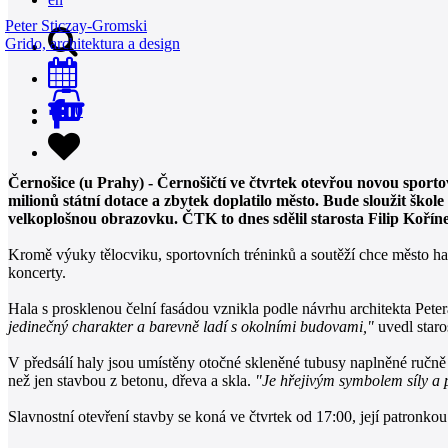
Peter Sticzay-Gromski
Grido, architektura a design
0
Černošice (u Prahy) - Černošičtí ve čtvrtek otevřou novou sportovn
milionů státní dotace a zbytek doplatilo město. Bude sloužit ško
velkoplošnou obrazovku. ČTK to dnes sdělil starosta Filip Koříne
Kromě výuky tělocviku, sportovních tréninků a soutěží chce město halu
koncerty.
Hala s prosklenou čelní fasádou vznikla podle návrhu architekta Pete
jedinečný charakter a barevně ladí s okolními budovami,"
uvedl staro
V předsálí haly jsou umístěny otočné skleněné tubusy naplněné ručně 
než jen stavbou z betonu, dřeva a skla.
"Je hřejivým symbolem síly a 
Slavnostní otevření stavby se koná ve čtvrtek od 17:00, její patronk