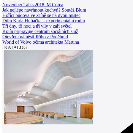
November Talks 2018: M.Corea
Jak nejlépe navrhnout kuchyň? Soutěž Blum
Hořící budova ve Zlíně se na dvou místec
Dům Karla Hubáčka – experimentální rodin
Tři dny, tři noci a tři vily v záři světel
Kolín připravuje centrum sociálních služ
Otevření náměstí Jiřího z Poděbrad
World of Volvo očima architekta Martina
KATALOG