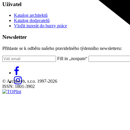
Uživatel
Katalog architektů
Katalog dodavatelů
Vložit inzerát do burzy práce
Newsletter
Přihlaste se k odběru našeho pravidelného týdenního newsletteru:
Fill in „nospam“
© Archiweb, s.r.o. 1997-2026
ISSN: 1801-3902