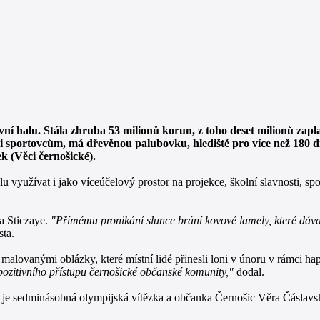
í halu. Stála zhruba 53 milionů korun, z toho deset milionů zaplati
le i sportovcům, má dřevěnou palubovku, hlediště pro více než 180 
k (Věci černošické).
 využívat i jako víceúčelový prostor na projekce, školní slavnosti, sp
ra Sticzaye.
"Přímému pronikání slunce brání kovové lamely, které dáva
sta.
malovanými oblázky, které místní lidé přinesli loni v únoru v rámci h
pozitivního přístupu černošické občanské komunity,"
dodal.
ou je sedminásobná olympijská vítězka a občanka Černošic Věra Čáslavs