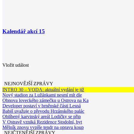
Kalendář akcí
15
Vložit událost
NEJNOVĚJŠÍ ZPRÁVY
INTRO 30 – VODA: aktuální vydání je již
Nový stadion za Lužánkami nesmí mít dle
Obnova loveckého zámečku u Ostrova na Ka
Developer postaví v brněnské části Lesná
Babiš uvažuje o převodu Hrzánského palác
Oblíbený karvinský areál Lodičky se přip
V Ostravě vzniká Rezidence Stodolní, byt
Mělník znovu vypíše tendr na opravu koup
NEJČTENĚJŠÍ ZPRÁVY