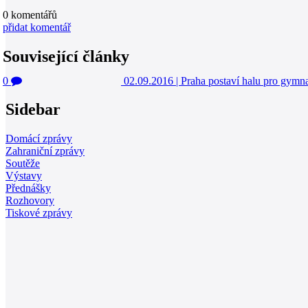
0
komentářů
přidat komentář
Související články
0
02.09.2016
|
Praha postaví halu pro gymn
Sidebar
Domácí zprávy
Zahraniční zprávy
Soutěže
Výstavy
Přednášky
Rozhovory
Tiskové zprávy