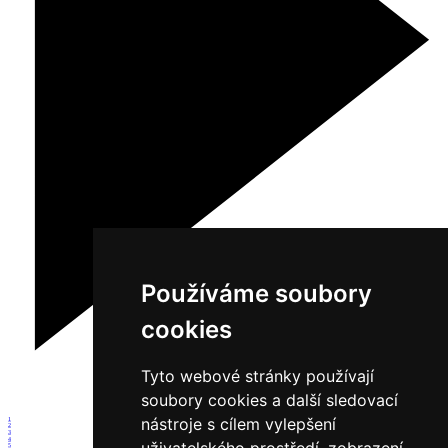
Používáme soubory
cookies
Tyto webové stránky používají
soubory cookies a další sledovací
nástroje s cílem vylepšení
1
2
3
4
5