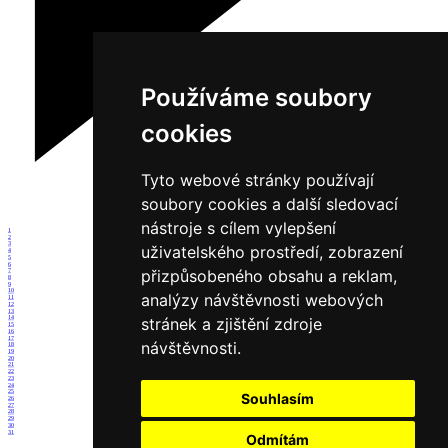
Používáme soubory
cookies
Tyto webové stránky používají
soubory cookies a další sledovací
nástroje s cílem vylepšení
1
2
3
uživatelského prostředí, zobrazení
4
5
6
přizpůsobeného obsahu a reklam,
7
8
9
10
analýzy návštěvnosti webových
11
12
13
stránek a zjištění zdroje
14
15
16
17
návštěvnosti.
18
19
20
21
22
23
24
25
Souhlasím
26
27
28
29
30
31
Odmítám