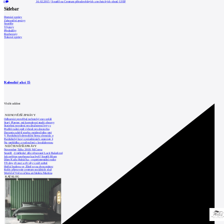
0
16.02.2015
|
Soutěž na Centrum přírodovědných a technických oborů UJEP
Sidebar
Domácí zprávy
Zahraniční zprávy
Soutěže
Výstavy
Přednášky
Rozhovory
Tiskové zprávy
Kalendář akcí
15
Vložit událost
NEJNOVĚJŠÍ ZPRÁVY
Odborníci prověřují technický stav opláš
Starý Plzenec má komplexní studii obnovy
Stavební povolení pro družstevní byty v
Pražští radní opět vybrali pro dostavbu
Daramis zahájil stavbu rezidenčního proj
V Pardubicích demoliční firma zbourala o
Pardubický kraj o prázdninách upravuje š
Na prohlídku a rozloučení s Invalidovnou
NEJČTENĚJŠÍ ZPRÁVY
November Talks 2018: M.Corea
Soutěž „Umělecké dílo věnované Lucii Bakešové
Jak nejlépe navrhnout kuchyň? Soutěž Blum
Dům Karla Hubáčka – experimentální rodin
Tři dny, tři noci a tři vily v záři světel
Hořící budova ve Zlíně se na dvou místec
Kolín připravuje centrum sociálních služ
World of Volvo očima architekta Martina
KATALOG