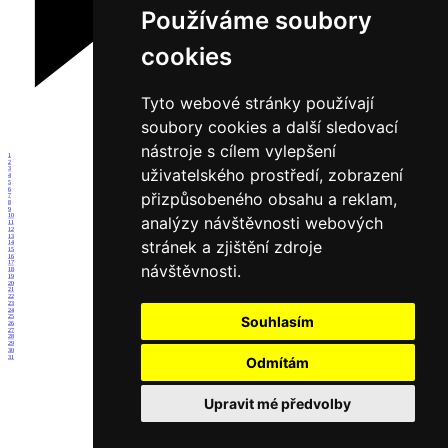
Používáme soubory
cookies
Tyto webové stránky používají
soubory cookies a další sledovací
nástroje s cílem vylepšení
1
2
uživatelského prostředí, zobrazení
3
4
5
6
přizpůsobeného obsahu a reklam,
7
8
9
10
analýzy návštěvnosti webových
11
12
13
stránek a zjištění zdroje
14
15
16
17
návštěvnosti.
18
19
20
21
22
23
24
Souhlasím
25
26
27
28
29
30
31
Odmítám
Upravit mé předvolby