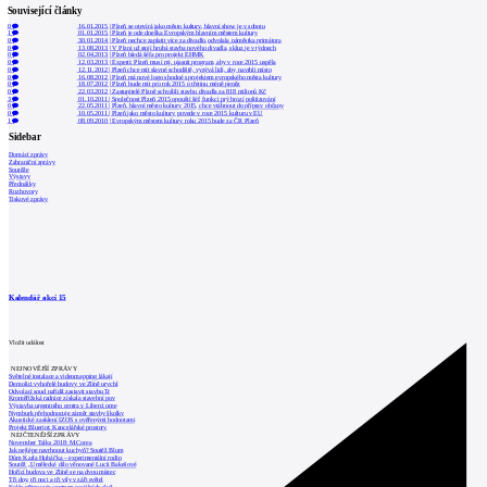
Související články
0
16.01.2015
|
Plzeň se otevírá jako město kultury, hlavní show je v sobotu
1
01.01.2015
|
Plzeň je ode dneška Evropským hlavním městem kultury
0
30.01.2014
|
Plzeň nechce zaplatit více za divadlo,odvolala náměstka primátora
0
13.08.2013
|
V Plzni už stojí hrubá stavba nového divadla, skluz je v týdnech
0
02.04.2013
|
Plzeň hledá šéfa pro projekt EHMK
0
12.03.2013
|
Experti: Plzeň musí mj. ujasnit program, aby v roce 2015 uspěla
0
12.11.2012
|
Plzeň chce mít slavné schodiště, vyzývá lidi, aby navrhli místo
0
16.08.2012
|
Plzeň má nové logo shodné s projektem evropského města kultury
0
18.07.2012
|
Plzeň bude mít pro rok 2015 o třetinu méně peněz
0
22.03.2012
|
Zastupitelé Plzně schválili stavbu divadla za 818 milionů Kč
3
01.10.2011
|
Společnost Plzeň 2015 opouští šéf, funkci prý hrozí politizování
0
22.05.2011
|
Plzeň, hlavní město kultury 2015, chce vtáhnout do příprav občany
0
10.05.2011
|
Plzeň jako město kultury povede v roce 2015 kulturu v EU
1
08.09.2010
|
Evropským městem kultury roku 2015 bude za ČR Plzeň
Sidebar
Domácí zprávy
Zahraniční zprávy
Soutěže
Výstavy
Přednášky
Rozhovory
Tiskové zprávy
Kalendář akcí
15
Vložit událost
NEJNOVĚJŠÍ ZPRÁVY
Světelné instalace a videomapping lákají
Demolici vyhořelé budovy ve Zlíně urychl
Odvolací soud nařídil zastavit stavbu Tr
Kroměřížská radnice získala stavební pov
Výstavba urgentního centra v Liberci ome
Nymburk přehodnocuje záměr stavby školky
Akustické zasklení IZOS s ověřenými hodnotami
Projekt Blueriot: Kancelářské prostory
NEJČTENĚJŠÍ ZPRÁVY
November Talks 2018: M.Corea
Jak nejlépe navrhnout kuchyň? Soutěž Blum
Dům Karla Hubáčka – experimentální rodin
Soutěž „Umělecké dílo věnované Lucii Bakešové
Hořící budova ve Zlíně se na dvou místec
Tři dny, tři noci a tři vily v záři světel
Kolín připravuje centrum sociálních služ