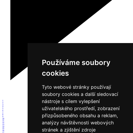
Používáme soubory
cookies
Tyto webové stránky používají
soubory cookies a další sledovací
nástroje s cílem vylepšení
1
2
3
uživatelského prostředí, zobrazení
4
5
6
7
přizpůsobeného obsahu a reklam,
8
9
10
11
analýzy návštěvnosti webových
12
13
14
stránek a zjištění zdroje
15
16
17