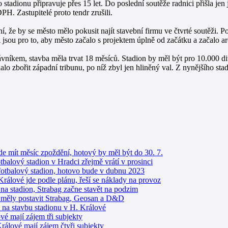
stadionu připravuje přes 15 let. Do poslední soutěže radnici přišla je
H. Zastupitelé proto tendr zrušili.
í, že by se město mělo pokusit najít stavební firmu ve čtvrté soutěži. 
i jsou pro to, aby město začalo s projektem úplně od začátku a začalo a
trávníkem, stavba měla trvat 18 měsíců. Stadion by měl být pro 10.000 
 zbořit západní tribunu, po níž zbyl jen hliněný val. Z nynějšího sta
e mít měsíc zpoždění, hotový by měl být do 30. 7.
otbalový stadion v Hradci zřejmě vrátí v prosinci
fotbalový stadion, hotovo bude v dubnu 2023
Králové jde podle plánu, řeší se náklady na provoz
a stadion, Strabag začne stavět na podzim
 měly postavit Strabag, Geosan a D&D
 na stavbu stadionu v H. Králové
vé mají zájem tři subjekty
rálové mají zájem čtyři subjekty