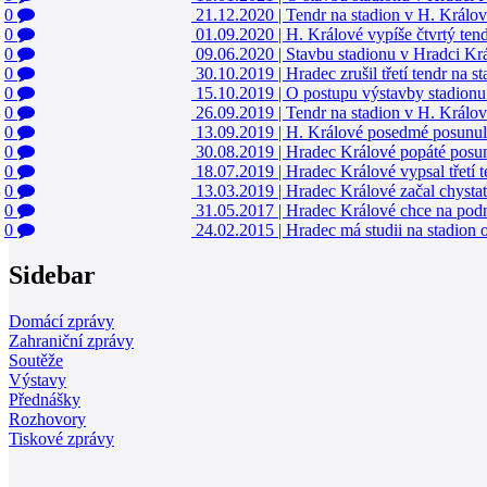
0
21.12.2020
|
Tendr na stadion v H. Králové
0
01.09.2020
|
H. Králové vypíše čtvrtý ten
0
09.06.2020
|
Stavbu stadionu v Hradci Krá
0
30.10.2019
|
Hradec zrušil třetí tendr na 
0
15.10.2019
|
O postupu výstavby stadionu
0
26.09.2019
|
Tendr na stadion v H. Králo
0
13.09.2019
|
H. Králové posedmé posunul t
0
30.08.2019
|
Hradec Králové popáté posunu
0
18.07.2019
|
Hradec Králové vypsal třetí t
0
13.03.2019
|
Hradec Králové začal chystat
0
31.05.2017
|
Hradec Králové chce na podnět
0
24.02.2015
|
Hradec má studii na stadion 
Sidebar
Domácí zprávy
Zahraniční zprávy
Soutěže
Výstavy
Přednášky
Rozhovory
Tiskové zprávy