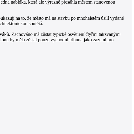
n jedna nabídka, která ale výrazně přesáhla městem stanovenou
Poukazují na to, že město má na stavbu po mnohaletém úsilí vydané
rchitektonickou soutěží.
diváků. Zachováno má zůstat typické osvětlení čtyřmi takzvanými
dionu by měla zůstat pouze východní tribuna jako zázemí pro