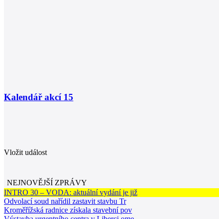
Kalendář akcí
15
Vložit událost
NEJNOVĚJŠÍ ZPRÁVY
INTRO 30 – VODA: aktuální vydání je již
Odvolací soud nařídil zastavit stavbu Tr
Kroměřížská radnice získala stavební pov
Výstavba urgentního centra v Liberci ome