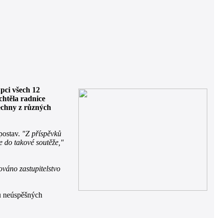
pci všech 12
chtěla radnice
šechny z různých
postav.
"Z příspěvků
e do takové soutěže,"
váno zastupitelstvo
u neúspěšných