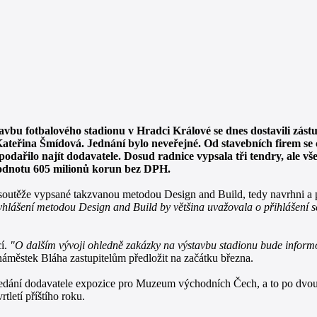
vbu fotbalového stadionu v Hradci Králové se dnes dostavili zástu
ateřina Šmídová. Jednání bylo neveřejné. Od stavebních firem se 
 podařilo najít dodavatele. Dosud radnice vypsala tři tendry, ale v
hodnotu 605 milionů korun bez DPH.
o soutěže vypsané takzvanou metodou Design and Build, tedy navrhni a 
yhlášení metodou Design and Build by většina uvažovala o přihlášení s
cí.
"O dalším vývoji ohledně zakázky na výstavbu stadionu bude informo
náměstek Bláha zastupitelům předložit na začátku března.
hledání dodavatele expozice pro Muzeum východních Čech, a to po dvo
tletí příštího roku.