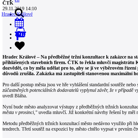
ČTK
29.11.2019 14:10
Hradec Králové
0
Hradec Králové – Na předběžné tržní konzultace k zakázce na sta
přihlášených stavebních firem. ČTK to řekla mluvčí magistrátu K
dozvědět, co by měla udělat pro to, aby se jí ve výběrovém řízení
důvodů zrušila. Zakázka má zastupiteli stanovenou maximální 
Pro další postup města jsou ve hře vyhlášení standardní soutěže neb
zúčastněných potenciálních dodavatelů vyplynul závěr, že v případě v
uvedl Bláha.
Nyní bude město analyzovat výstupy z předběžných tržních konzulta
města v prosinci,"
uvedla mluvčí. Již konkrétní návrhy řešení by měl 
Metodu předběžných tržních konzultací město nedávno využilo při 
tendrech. Třetí soutěž na expozici by město chtělo vypsat v prvním čtvr