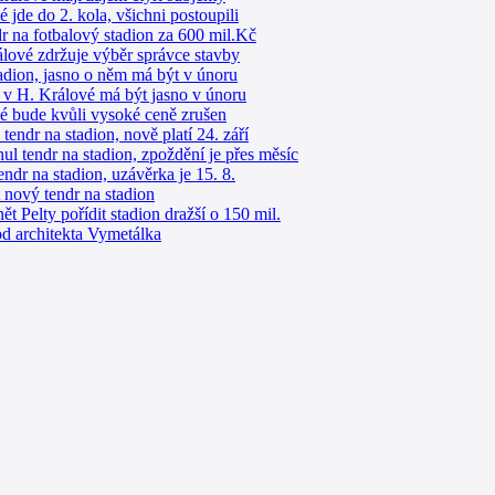
 jde do 2. kola, všichni postoupili
dr na fotbalový stadion za 600 mil.Kč
lové zdržuje výběr správce stavby
stadion, jasno o něm má být v únoru
 v H. Králové má být jasno v únoru
vé bude kvůli vysoké ceně zrušen
endr na stadion, nově platí 24. září
l tendr na stadion, zpoždění je přes měsíc
endr na stadion, uzávěrka je 15. 8.
 nový tendr na stadion
 Pelty pořídit stadion dražší o 150 mil.
od architekta Vymetálka