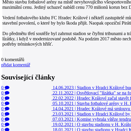
Město stavbu fotbalové arény na místě nevyhovujícího všesportovního 
maximální cenu. Jediný uchazeč nabídl cenu 770 milionů korun bez DP
Vedení fotbalového klubu FC Hradec Králové i někteří zastupitelé mín
stavební povolení, o které by bylo škoda přijít. Naopak opoziční Pirát
Do předmětu třetí soutěže byl zahrnut stadion se čtyřmi tribunami a 
lízátky, i když v modernizované podobě. Na podzim 2017 město nechalo
potřeby tréninkových hřišť.
0
komentářů
přidat komentář
Související články
0
14.06.2023
|
Stadion v Hradci Králové bud
0
22.11.2022
|
Osvětlovací "lízátka" se na f
0
22.02.2022
|
Hradec Králové začal stavět 
0
05.10.2021
|
Stavba fotbalové arény v H. 
0
14.04.2021
|
Hradec Králové má smlouvu n
0
23.03.2021
|
Stadion v Hradci Králové by
0
07.03.2021
|
Komise vybrala vítěze tendru
0
19.02.2021
|
O stavbu stadionu v H. Králo
0
18.01.2021
|
O stavbu stadionu v Hradci K