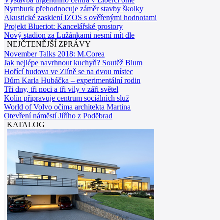
Nymburk přehodnocuje záměr stavby školky
Akustické zasklení IZOS s ověřenými hodnotami
Projekt Blueriot: Kancelářské prostory
Nový stadion za Lužánkami nesmí mít dle
NEJČTENĚJŠÍ ZPRÁVY
November Talks 2018: M.Corea
Jak nejlépe navrhnout kuchyň? Soutěž Blum
Hořící budova ve Zlíně se na dvou místec
Dům Karla Hubáčka – experimentální rodin
Tři dny, tři noci a tři vily v záři světel
Kolín připravuje centrum sociálních služ
World of Volvo očima architekta Martina
Otevření náměstí Jiřího z Poděbrad
KATALOG