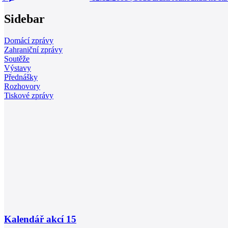
Sidebar
Domácí zprávy
Zahraniční zprávy
Soutěže
Výstavy
Přednášky
Rozhovory
Tiskové zprávy
Kalendář akcí
15