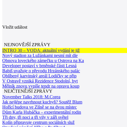
Vložit událost
NEJNOVĚJŠÍ ZPRÁVY
INTRO 30 – VODA: aktuální vydání je již
Nový stadion za Lužánkami nesmí mít dle
Obnova loveckého zámečku u Ostrova na Ka
Developer postaví v brněnské části Lesná
Babiš uvažuje o převodu Hrzánského palác
Oblíbený karvinský areál Lodičky se přip
V Ostravě vzniká Rezidence Stodolní, byt
Mělník znovu vypíše tendr na opravu koup
NEJČTENĚJŠÍ ZPRÁVY
November Talks 2018: M.Corea
Jak nejlépe navrhnout kuchyň? Soutěž Blum
Hořící budova ve Zlíně se na dvou místec
Dům Karla Hubáčka – experimentální rodin
Tři dny, tři noci a tři vily v záři světel
Kolín připravuje centrum sociálních služ