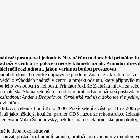
e nádraží postupovat jednotně. Novinářům to dnes řekl primátor
 nádraží v centru i v poloze o necelý kilometr na jih. Primátor dne
litici měli rozhodnout, jakou variantu budou prosazovat.
odob budoucí brněnské dopravy se přikloní. Znám je tak zatím pouze n
svědčí o výhodách nádraží v centru a projekt odsunu, který připravilo m
jeho vystoupení s nelibostí. Primátor řekl, že Zlatuška mluvil za sebe,
o mateřská Strana zelených na odporu proti odsunu nádraží postavila v
zhodnout Ander s Drápalovou (brněnská radní) a dokonce si myslím, ž
novinářům.
idovci, zelení a hnutí Brno 2006. Právě zelení a zástupci Brna 2006 jso
ávali jako někdejší koaliční partner ODS názor, že rekonstrukce železni
as především Milan Šimonovský, někdejší náměstek brněnské primátorky, 
rně je třeba rekonstruovat.
ouvat, postačí rozhodnutí radních, protože tuto variantu v minulém vo