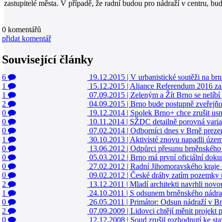
zastupitelé města. V případě, že radní budou pro nádraží v centru, bu
0
komentářů
přidat komentář
Související články
6
19.12.2015
|
V urbanistické soutěži na br
1
15.12.2015
|
Aliance Referendum 2016 zah
1
07.09.2015
|
Zeleným a Žít Brno se nelíbí
2
04.09.2015
|
Brno bude postupně zveřejňo
0
19.12.2014
|
Spolek Brno+ chce zrušit usn
0
10.11.2014
|
SŽDC detailně porovná varia
0
07.02.2014
|
Odborníci dnes v Brně prezen
1
30.10.2013
|
Aktivisté znovu napadli územ
0
13.06.2012
|
Odpůrci přesunu brněnského 
0
05.03.2012
|
Brno má první oficiální doku
0
27.02.2012
|
Radní Jihomoravského kraje s
0
09.02.2012
|
České dráhy zatím pozemky u
2
13.12.2011
|
Mladí architekti navrhli nov
1
24.10.2011
|
S odsunem brněnského nádraží
0
26.05.2011
|
Primátor: Odsun nádraží v Br
2
07.09.2009
|
Lidovci chtějí měnit projekt 
0
12.12.2008
|
Soud zrušil rozhodnutí ke st