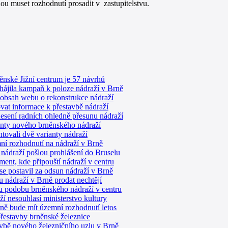
dou muset rozhodnutí prosadit v zastupitelstvu.
něnské Jižní centrum je 57 návrhů
ájila kampaň k poloze nádraží v Brně
 obsah webu o rekonstrukce nádraží
vat informace k přestavbě nádraží
esení radních ohledně přesunu nádraží
nty nového brněnského nádraží
tovali dvě varianty nádraží
ní rozhodnutí na nádraží v Brně
nádraží pošlou prohlášení do Bruselu
ment, kde připouští nádraží v centru
e postavil za odsun nádraží v Brně
 nádraží v Brně prodat nechtějí
ou podobu brněnského nádraží v centru
 nesouhlasí ministerstvo kultury
ně bude mít územní rozhodnutí letos
přestavby brněnské železnice
avbě nového železničního uzlu v Brně