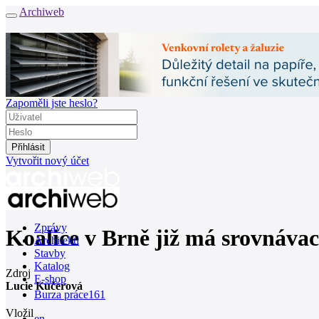
Archiweb
Zapoměli jste heslo?
Vytvořit nový účet
Zprávy
Koalice v Brně již má srovnávac
Architekti
Stavby
Katalog
Zdroj
E-shop
Lucie Kučerová
Burza práce
161
Vložil
en