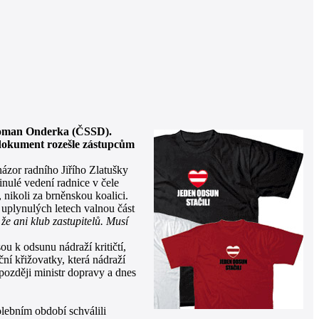
 Roman Onderka (ČSSD).
s dokument rozešle zástupcům
ázor radního Jiřího Zlatušky
inulé vedení radnice v čele
 nikoli za brněnskou koalici.
 uplynulých letech valnou část
e ani klub zastupitelů. Musí
u k odsunu nádraží kritičtí,
ční křižovatky, která nádraží
později ministr dopravy a dnes
lebním období schválili