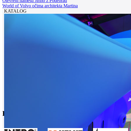
Otevření náměstí Jiřího z Poděbrad
World of Volvo očima architekta Martina
KATALOG
Partneři