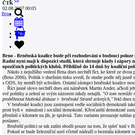
ČTK
02.08.2007 00:05
Brno
0
Brno - Brněnská koalice bude při rozhodování o budoucí poloz
Radní nyní mají k dispozici studii, která shrnuje klady i zápory
opozičních politických klubů. Přibližně do 14 dnů by koaliční po
Nikdo z nejužšího vedení Brna dnes nechtěl říct, ke které ze dvou p
(Brno 2006). Politik v dnešním tisku uvedl, že studie podle něj jasně 
s ODS, by neměl být schválen. Ostatní zástupci brněnské koalice nesou 
Říct jasné slovo nechtěl dnes ani náměstek Martin Ander, ačkoli jeh
své politiky a zelení se svým názorem nikdy netajili.
"O tom nemůže ro
proběhnout hluboká diskuse v brněnské Straně zelených,"
řekl dnes 
V brněnské koalici jsou zastoupeni vedle sociálních demokratů také l
proti byli v minulosti i sociální demokraté. Křesťanští demokraté zast
přemístí o kilometr na jih, je správná. Tuto variantu prosazuje nahl
poslanec.
Brněnští politici se tak zatím shodli pouze na tom, že spleť tratí v B
Pokud se bude železniční uzel včetně nádraží o bezmála kilometr ods