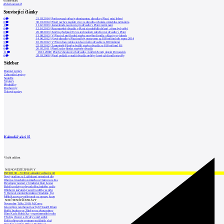
0
komentářů
přidat komentář
Související články
6
21.03.2014
|
Perforovaná stěna je dominantou divadla v Plzni, mizí lešení
0
30.01.2014
|
Plzeň nechce zaplatit více za divadlo,odvolala náměstka primátora
1
11.12.2013
|
Jasná shoda na názvu pro divadlo v Plzni zatím není
0
12.10.2013
|
Rozestavěné divadlo v Plzni si prohlédli občané, zájem byl velký
0
26.08.2013
|
Změny předpisů EU na technologii zdraží nové divadlo v Plzni
0
13.08.2013
|
V Plzni už stojí hrubá stavba nového divadla, skluz je v týdnech
0
14.06.2012
|
Nové divadlo v Plzni má být postaveno za 818 milionů do srpna 2014
5
10.05.2012
|
V Plzni dnes začala stavba nového divadla za 820 milionů
0
22.03.2012
|
Zastupitelé Plzně schválili stavbu divadla za 818 milionů Kč
0
20.05.2011
|
Plzeň začne hledat stavitele divadla
11
19.12.2008
|
Plzeň vybrala návrh divadla, zvítězil členitý objekt Portugalců
0
28.03.2008
|
Plzeň požádá o studii divadla ateliéry, které už divadlo stavěly
Sidebar
Domácí zprávy
Zahraniční zprávy
Soutěže
Výstavy
Přednášky
Rozhovory
Tiskové zprávy
Kalendář akcí
15
Vložit událost
NEJNOVĚJŠÍ ZPRÁVY
INTRO 30 – VODA: aktuální vydání je již
Nový stadion za Lužánkami nesmí mít dle
Obnova loveckého zámečku u Ostrova na Ka
Developer postaví v brněnské části Lesná
Babiš uvažuje o převodu Hrzánského palác
Oblíbený karvinský areál Lodičky se přip
V Ostravě vzniká Rezidence Stodolní, byt
Mělník znovu vypíše tendr na opravu koup
NEJČTENĚJŠÍ ZPRÁVY
November Talks 2018: M.Corea
Jak nejlépe navrhnout kuchyň? Soutěž Blum
Hořící budova ve Zlíně se na dvou místec
Dům Karla Hubáčka – experimentální rodin
Tři dny, tři noci a tři vily v záři světel
Kolín připravuje centrum sociálních služ
Otevření náměstí Jiřího z Poděbrad