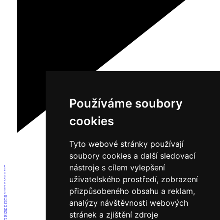
Používáme soubory
cookies
Tyto webové stránky používají
soubory cookies a další sledovací
nástroje s cílem vylepšení
1
2
3
uživatelského prostředí, zobrazení
4
5
6
7
přizpůsobeného obsahu a reklam,
8
9
10
11
analýzy návštěvnosti webových
12
13
14
stránek a zjištění zdroje
15
16
17