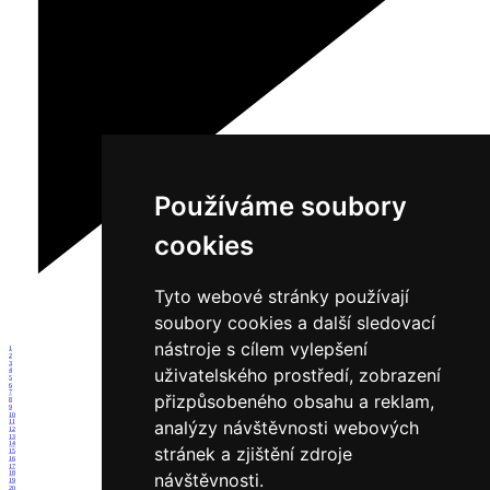
Používáme soubory
cookies
Tyto webové stránky používají
soubory cookies a další sledovací
nástroje s cílem vylepšení
1
2
3
uživatelského prostředí, zobrazení
4
5
6
7
přizpůsobeného obsahu a reklam,
8
9
10
analýzy návštěvnosti webových
11
12
13
14
stránek a zjištění zdroje
15
16
17
návštěvnosti.
18
19
20