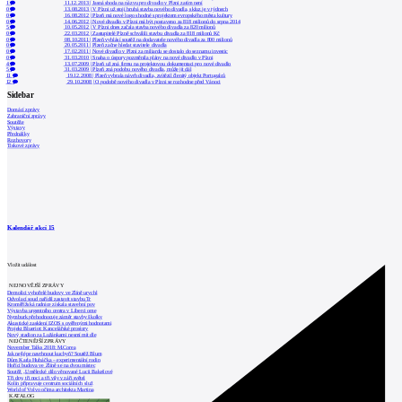
1
11.12.2013
|
Jasná shoda na názvu pro divadlo v Plzni zatím není
0
13.08.2013
|
V Plzni už stojí hrubá stavba nového divadla, skluz je v týdnech
0
16.08.2012
|
Plzeň má nové logo shodné s projektem evropského města kultury
0
14.06.2012
|
Nové divadlo v Plzni má být postaveno za 818 milionů do srpna 2014
5
10.05.2012
|
V Plzni dnes začala stavba nového divadla za 820 milionů
0
22.03.2012
|
Zastupitelé Plzně schválili stavbu divadla za 818 milionů Kč
0
08.10.2011
|
Plzeň vyhlásí soutěž na dodavatele nového divadla za 800 milionů
0
20.05.2011
|
Plzeň začne hledat stavitele divadla
0
17.02.2011
|
Nové divadlo v Plzni za miliardu se dostalo do seznamu investic
0
31.03.2010
|
Snaha o úspory pozměnila plány na nové divadlo v Plzni
4
13.07.2009
|
Plzeň už zná firmu na projektovou dokumentaci pro nové divadlo
5
31.03.2009
|
Plzeň zná podobu nového divadla, může jít dál
11
19.12.2008
|
Plzeň vybrala návrh divadla, zvítězil členitý objekt Portugalců
12
29.10.2008
|
O podobě nového divadla v Plzni se rozhodne před Vánoci
Sidebar
Domácí zprávy
Zahraniční zprávy
Soutěže
Výstavy
Přednášky
Rozhovory
Tiskové zprávy
Kalendář akcí
15
Vložit událost
NEJNOVĚJŠÍ ZPRÁVY
Demolici vyhořelé budovy ve Zlíně urychl
Odvolací soud nařídil zastavit stavbu Tr
Kroměřížská radnice získala stavební pov
Výstavba urgentního centra v Liberci ome
Nymburk přehodnocuje záměr stavby školky
Akustické zasklení IZOS s ověřenými hodnotami
Projekt Blueriot: Kancelářské prostory
Nový stadion za Lužánkami nesmí mít dle
NEJČTENĚJŠÍ ZPRÁVY
November Talks 2018: M.Corea
Jak nejlépe navrhnout kuchyň? Soutěž Blum
Dům Karla Hubáčka – experimentální rodin
Hořící budova ve Zlíně se na dvou místec
Soutěž „Umělecké dílo věnované Lucii Bakešové
Tři dny, tři noci a tři vily v záři světel
Kolín připravuje centrum sociálních služ
World of Volvo očima architekta Martina
KATALOG