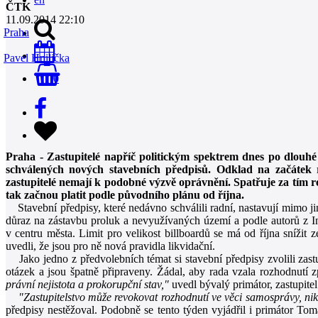
ČTK
11.09.2014 22:10
Praha
Pavel Hnilička
0
Praha - Zastupitelé napříč politickým spektrem dnes po dlouh
schválených nových stavebních předpisů. Odklad na začátek
zastupitelé nemají k podobné výzvě oprávnění. Spatřuje za tím re
tak začnou platit podle původního plánu od října.
Stavební předpisy, které nedávno schválili radní, nastavují mimo ji
důraz na zástavbu proluk a nevyužívaných území a podle autorů z Ins
v centru města. Limit pro velikost billboardů se má od října snížit
uvedli, že jsou pro ně nová pravidla likvidační.
Jako jedno z předvolebních témat si stavební předpisy zvolili zastu
otázek a jsou špatně připraveny. Žádal, aby rada vzala rozhodnutí z
právní nejistota a prokorupční stav,"
uvedl bývalý primátor, zastupi
"Zastupitelstvo může revokovat rozhodnutí ve věci samosprávy, nik
předpisy nestěžoval. Podobně se tento týden vyjádřil i primátor 