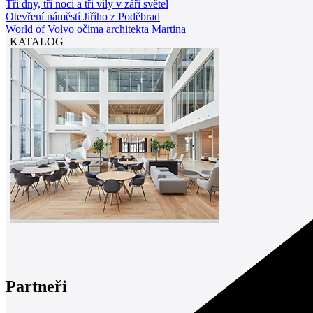
Tři dny, tři noci a tři vily v záři světel
Otevření náměstí Jiřího z Poděbrad
World of Volvo očima architekta Martina
KATALOG
Partneři