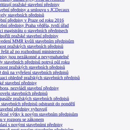
ritizují pražské stavební předpisy
vební předpisy a smlouvu s JCDecaux
ovely stavebních předpisů
ební předpisy v Praze od roku 2016
ební předpisy Praha věděla, tvrdí úřad
ci magistrátu o stavebních předpisech
dpořili pražské stavební předpisy
 vedení MMR kvůli stavebním předpisům
tnost pražských stavebních předpisů
řešit až po rozhodnutí ministerstva
pisy jsou nezákonné a nevymahatelné
ly stavebních předpisů potrvá půl roku
ost pražských stavebních předpisů
dnů na vyřešení stavebních předpisů
uaci ohledně pražských stavebních předpisů
žské stavební předpisy
bora, nezvládl stavební předpisy
ovelu stavebních předpisů
pasáže pražských stavebních předpisů
tavebních předpisů odstranit do pondělí
avební předpisy vyhovují
věcné výtky k novým stavebním předpisům
ou v rozporu se zákonem
lasí s novými stavebními předpisy
ampaň proti novým stavebním předpisům