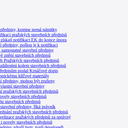
í předpisy, komise nemá námitky
ifikaci pražských stavebních předpisů
získají notifikaci EK do konce února
í předpisy, pošlou je k notifikaci
 samostatné stavební předpisy
vé znění stavebních předpisů
vrh Pražských stavebních předpisů
 událostmi kolem stavebních předpisů
předpisům poslal Krnáčové dopis
opnickému klíčové materiály
ní předpisy, mohou být zrušeny
lastní stavební předpisy
í pražských stavebních předpisů
 novely stavebních předpisů
elu stavebních předpisů
tavební předpisy, říká právník
jednání pražských stavebních předpisů
lizace pražských předpisů za správný
 i novely stavebních předpisů
edpisy zdraží byty, tvrdí developeři