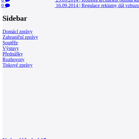
0
16.09.2014
|
Regulace reklamy dál vzbuzuj
Sidebar
Domácí zprávy
Zahraniční zprávy
Soutěže
Výstavy
Přednášky
Rozhovory
Tiskové zprávy