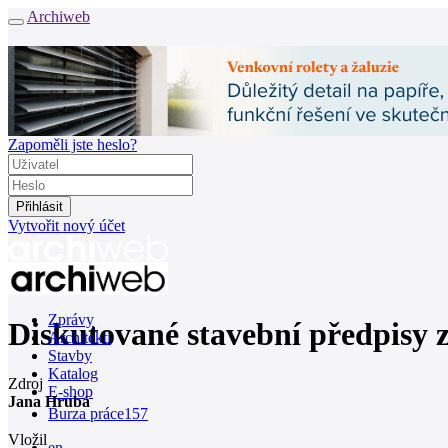
Archiweb
Zapoměli jste heslo?
Vytvořit nový účet
Zprávy
Diskutované stavební předpisy z
Architekti
Stavby
Katalog
Zdroj
E-shop
Jana Hrubá
Burza práce
157
Vložil
en