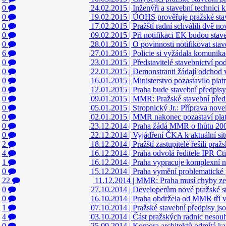
0
24.02.2015
|
Inženýři a stavební technici k
0
19.02.2015
|
ÚOHS prověřuje pražské sta
0
17.02.2015
|
Pražští radní schválili dvě n
0
09.02.2015
|
Při notifikaci EK budou stav
0
28.01.2015
|
O povinnosti notifikovat stav
6
27.01.2015
|
Policie si vyžádala komunika
0
23.01.2015
|
Představitelé stavebnictví po
0
22.01.2015
|
Demonstranti žádají odchod
0
16.01.2015
|
Ministerstvo pozastavilo pla
0
12.01.2015
|
Praha bude stavební předpisy 
0
09.01.2015
|
MMR: Pražské stavební před
0
05.01.2015
|
Stropnický Jr.: Příprava nove
0
02.01.2015
|
MMR nakonec pozastaví platn
0
23.12.2014
|
Praha žádá MMR o lhůtu 200 
0
22.12.2014
|
Vyjádření ČKA k aktuální sit
2
18.12.2014
|
Pražští zastupitelé řešili pra
4
16.12.2014
|
Praha odvolá ředitele IPR Cti
1
16.12.2014
|
Praha vypracuje komplexní n
0
15.12.2014
|
Praha vymění problematické 
22
11.12.2014
|
MMR: Praha musí chyby ze s
0
27.10.2014
|
Developerům nové pražské st
0
16.10.2014
|
Praha obdržela od MMR tři 
1
07.10.2014
|
Pražské stavební předpisy js
4
03.10.2014
|
Část pražských radnic nesouh
0
25.09.2014
|
Komora architektů odmítá k