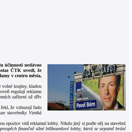
du účinnosti nedávno
dotaz ČTK uvedl, že
klamy v centru města,
 volné krajiny, kladou
roveň regulují reklamu
mních zařízení už dřív
řekl, že vzbuzují řadu
ze stavebníky. Vzniká
tou opozice vidí reklamní lobby. Nikdo jiný si podle něj na stavební
ospěch finančně silné billboardové lobby, která se urputně brání