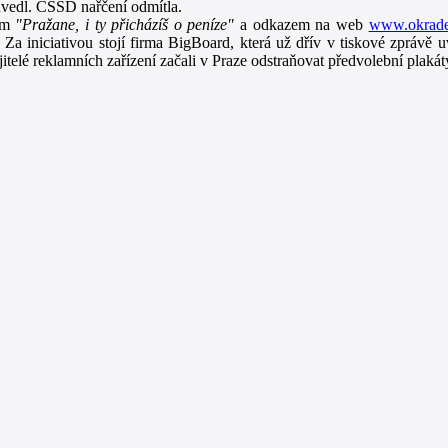
vedl. ČSSD nařčení odmítla.
sem
"Pražane, i ty přicházíš o peníze"
a odkazem na web
www.okrade
 Za iniciativou stojí firma BigBoard, která už dřív v tiskové zprávě
ajitelé reklamních zařízení začali v Praze odstraňovat předvolební plak