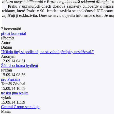
zákazu nových billboardů v Praze i regulaci naší reklamní džungle,"
u
Prahu v uplynulých dnech doslova zaplavily billboardy s nápi
reklamy, které Praha v 90. letech uzavřela se společností JCDecaux.
zajišťují jí exkluzivitu. Dnes se navíc objevila informace o tom, že m
7
komentářů
přidat komentář
Předmět
Autor
Datum
"Nikdo jiný si podle něj na stavební předpisy nestěžoval."
Anonym
12.09.14 04:51
Žádná ochrana bydlení
Pražan
15.09.14 08:56
pro Pražana
Tomáš Zdvihal
15.09.14 10:59
trosku jina realita
vykuk
15.09.14 11:19
Central Group se raduje
Masar