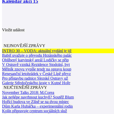
Kalendář akcí
15
Vložit událost
NEJNOVĚJŠÍ ZPRÁVY
INTRO 30 – VODA: aktuální vydání je již
Babiš uvažuje o převodu Hrzánského palác
Oblíbený karvinský areál Lodičky se přip
V Ostravě vzniká Rezidence Stodolní, byt
Mělník znovu vypíše tendr na opravu koup
Renesanční letohrádek v České Lípě převz
Pro přístavbu radnice Slezské Ostravy už
Galerie Středočeského kraje v Kutné Hoře
NEJČTENĚJŠÍ ZPRÁVY
November Talks 2018: M.Corea
Jak nejlépe navrhnout kuchyň? Soutěž Blum
Hořící budova ve Zlíně se na dvou místec
Dům Karla Hubáčka – experimentální rodin
Kolín připravuje centrum sociálních služ