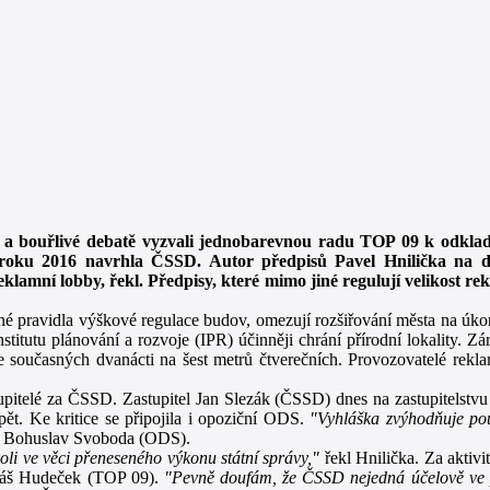
é a bouřlivé debatě vyzvali jednobarevnou radu TOP 09 k odkla
 roku 2016 navrhla ČSSD. Autor předpisů Pavel Hnilička na 
klamní lobby, řekl. Předpisy, které mimo jiné regulují velikost re
né pravidla výškové regulace budov, omezují rozšiřování města na úkor
titutu plánování a rozvoje (IPR) účinněji chrání přírodní lokality. Zá
 ze současných dvanácti na šest metrů čtverečních. Provozovatelé rekla
pitelé za ČSSD. Zastupitel Jan Slezák (ČSSD) dnes na zastupitelstvu 
pět. Ke kritice se připojila i opoziční ODS.
"Vyhláška zvýhodňuje pou
tel Bohuslav Svoboda (ODS).
oli ve věci přeneseného výkonu státní správy,"
řekl Hnilička. Za aktivi
Tomáš Hudeček (TOP 09).
"Pevně doufám, že ČSSD nejedná účelově ve pr