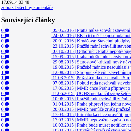
17.09.14 03:48
zobrazit všechny komentáře
Související články
0
05.05.2016
|
Praha může schválit stavebn
0
24.02.2016
|
EK o tři měsíce posunula not
0
20.01.2016
|
Krnáčová: Stavební předpisy 
0
23.10.2015
|
Pražští radní schválili stavebn
0
07.10.2015
|
Odborníci: Praha nepotřebuje
0
15.09.2015
|
Praha odešle ministerstvu no
0
29.08.2015
|
Starostové kritizují nový ná
0
19.08.2015
|
Pražské radnice nesouhlasí s
1
12.08.2015
|
Stropnický kvůli stavebním 
1
11.08.2015
|
Pražská rada neschválila Str
0
07.08.2015
|
Pokud rada neschválí staveb
0
17.06.2015
|
MMR chce Prahu připravit o v
0
11.06.2015
|
ÚOHS neukončil svoje šetřen
0
10.06.2015
|
Pražští radní schválili znění
0
01.04.2015
|
Praha připraví jen jednu nov
0
20.03.2015
|
MMR nemůže zrušit pražské s
0
17.03.2015
|
Primátorka chce prověřit pro
0
17.03.2015
|
MMR nepovažuje způsob nove
0
10.03.2015
|
Praha bude muset notifikovat
0
10.03.2015
|
Chybějící pražské stavební př