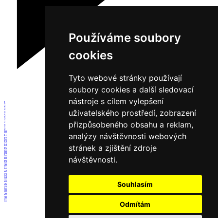
Používáme soubory
cookies
Tyto webové stránky používají
soubory cookies a další sledovací
nástroje s cílem vylepšení
1
2
3
uživatelského prostředí, zobrazení
4
5
6
přizpůsobeného obsahu a reklam,
7
8
9
10
analýzy návštěvnosti webových
11
12
13
14
stránek a zjištění zdroje
15
16
17
návštěvnosti.
18
19
20
21
22
23
24
25
Souhlasím
26
27
28
29
30
31
Odmítám