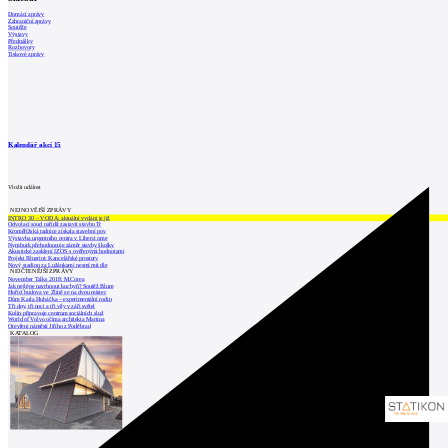
Domácí zprávy
Zahraniční zprávy
Soutěže
Výstavy
Přednášky
Rozhovory
Tiskové zprávy
Kalendář akcí
15
Vložit událost
NEJNOVĚJŠÍ ZPRÁVY
INTRO 30 – VODA: aktuální vydání je již
Odvolací soud nařídil zastavit stavbu Tr
Kroměřížská radnice získala stavební pov
Výstavba urgentního centra v Liberci ome
Nymburk přehodnocuje záměr stavby školky
Akustické zasklení IZOS s ověřenými hodnotami
Projekt Blueriot: Kancelářské prostory
Nový stadion za Lužánkami nesmí mít dle
NEJČTENĚJŠÍ ZPRÁVY
November Talks 2018: M.Corea
Jak nejlépe navrhnout kuchyň? Soutěž Blum
Hořící budova ve Zlíně se na dvou místec
Dům Karla Hubáčka – experimentální rodin
Tři dny, tři noci a tři vily v záři světel
Kolín připravuje centrum sociálních služ
World of Volvo očima architekta Martina
Otevření náměstí Jiřího z Poděbrad
KATALOG