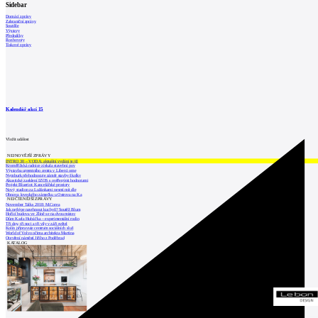
Sidebar
Domácí zprávy
Zahraniční zprávy
Soutěže
Výstavy
Přednášky
Rozhovory
Tiskové zprávy
Kalendář akcí
15
Vložit událost
NEJNOVĚJŠÍ ZPRÁVY
INTRO 30 – VODA: aktuální vydání je již
Kroměřížská radnice získala stavební pov
Výstavba urgentního centra v Liberci ome
Nymburk přehodnocuje záměr stavby školky
Akustické zasklení IZOS s ověřenými hodnotami
Projekt Blueriot: Kancelářské prostory
Nový stadion za Lužánkami nesmí mít dle
Obnova loveckého zámečku u Ostrova na Ka
NEJČTENĚJŠÍ ZPRÁVY
November Talks 2018: M.Corea
Jak nejlépe navrhnout kuchyň? Soutěž Blum
Hořící budova ve Zlíně se na dvou místec
Dům Karla Hubáčka – experimentální rodin
Tři dny, tři noci a tři vily v záři světel
Kolín připravuje centrum sociálních služ
World of Volvo očima architekta Martina
Otevření náměstí Jiřího z Poděbrad
KATALOG