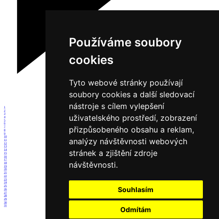
Používáme soubory
cookies
Tyto webové stránky používají
soubory cookies a další sledovací
nástroje s cílem vylepšení
1
2
3
uživatelského prostředí, zobrazení
4
5
6
přizpůsobeného obsahu a reklam,
7
8
9
10
analýzy návštěvnosti webových
11
12
13
14
stránek a zjištění zdroje
15
16
17
návštěvnosti.
18
19
20
21
22
23
24
25
Souhlasím
26
27
28
29
30
31
Odmítám