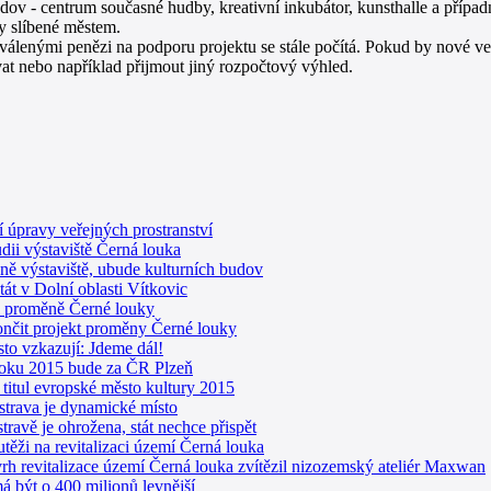
ov - centrum současné hudby, kreativní inkubátor, kunsthalle a případn
dy slíbené městem.
álenými penězi na podporu projektu se stále počítá. Pokud by nové ved
at nebo například přijmout jiný rozpočtový výhled.
í úpravy veřejných prostranství
dii výstaviště Černá louka
ně výstaviště, ubude kulturních budov
át v Dolní oblasti Vítkovic
é proměně Černé louky
nčit projekt proměny Černé louky
sto vzkazují: Jdeme dál!
oku 2015 bude za ČR Plzeň
 titul evropské město kultury 2015
strava je dynamické místo
avě je ohrožena, stát nechce přispět
utěži na revitalizaci území Černá louka
vrh revitalizace území Černá louka zvítězil nizozemský ateliér Maxwan
 být o 400 milionů levnější