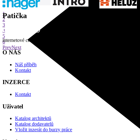
1
Patička
2
3
4
5
internetové centrum architektury
6
Prev
Next
O NÁS
Náš příběh
Kontakt
INZERCE
Kontakt
Uživatel
Katalog architektů
Katalog dodavatelů
Vložit inzerát do burzy práce