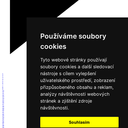
Používáme soubory
cookies
Tyto webové stránky používají
soubory cookies a další sledovací
nástroje s cílem vylepšení
1
2
3
uživatelského prostředí, zobrazení
4
5
6
7
přizpůsobeného obsahu a reklam,
8
9
10
analýzy návštěvnosti webových
11
12
13
14
stránek a zjištění zdroje
15
16
17
návštěvnosti.
18
19
20
21
22
23
24
25
Souhlasím
26
27
28
29