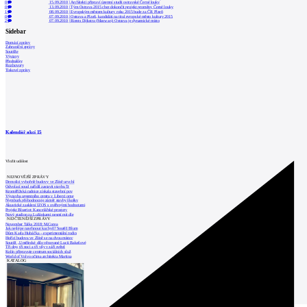
0
15.09.2010
|
Architekti připraví územní studii ostravské Černé louky
0
13.09.2010
|
Tým Ostrava 2015 chce dokončit projekt proměny Černé louky
1
08.09.2010
|
Evropským městem kultury roku 2015 bude za ČR Plzeň
0
07.09.2010
|
Ostrava a Plzeň, kandidáti na titul evropské město kultury 2015
2
07.09.2010
|
Rients Dijkstra (Maxwan): Ostrava je dynamické místo
Sidebar
Domácí zprávy
Zahraniční zprávy
Soutěže
Výstavy
Přednášky
Rozhovory
Tiskové zprávy
Kalendář akcí
15
Vložit událost
NEJNOVĚJŠÍ ZPRÁVY
Demolici vyhořelé budovy ve Zlíně urychl
Odvolací soud nařídil zastavit stavbu Tr
Kroměřížská radnice získala stavební pov
Výstavba urgentního centra v Liberci ome
Nymburk přehodnocuje záměr stavby školky
Akustické zasklení IZOS s ověřenými hodnotami
Projekt Blueriot: Kancelářské prostory
Nový stadion za Lužánkami nesmí mít dle
NEJČTENĚJŠÍ ZPRÁVY
November Talks 2018: M.Corea
Jak nejlépe navrhnout kuchyň? Soutěž Blum
Dům Karla Hubáčka – experimentální rodin
Hořící budova ve Zlíně se na dvou místec
Soutěž „Umělecké dílo věnované Lucii Bakešové
Tři dny, tři noci a tři vily v záři světel
Kolín připravuje centrum sociálních služ
World of Volvo očima architekta Martina
KATALOG