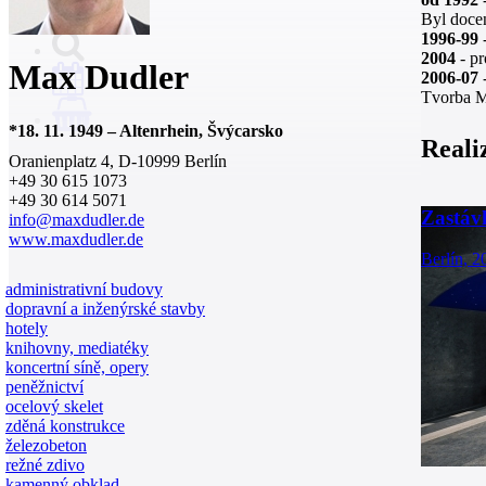
Byl docen
1996-99
2004
- pr
Max Dudler
2006-07
-
Tvorba M
0
*
18. 11. 1949
–
Altenrhein, Švýcarsko
Reali
Oranienplatz 4, D-10999 Berlín
+49 30 615 1073
+49 30 614 5071
Zastáv
info@maxdudler.de
www.maxdudler.de
Berlín, 2
administrativní budovy
dopravní a inženýrské stavby
hotely
knihovny, mediatéky
koncertní síně, opery
peněžnictví
ocelový skelet
zděná konstrukce
železobeton
režné zdivo
kamenný obklad