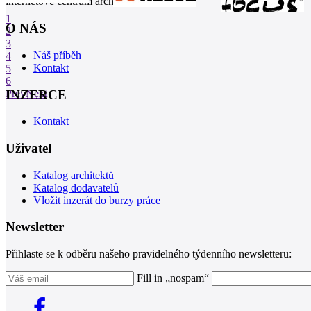
internetové centrum architektury
1
O NÁS
2
3
Náš příběh
4
Kontakt
5
6
INZERCE
Prev
Next
Kontakt
Uživatel
Katalog architektů
Katalog dodavatelů
Vložit inzerát do burzy práce
Newsletter
Přihlaste se k odběru našeho pravidelného týdenního newsletteru:
Fill in „nospam“