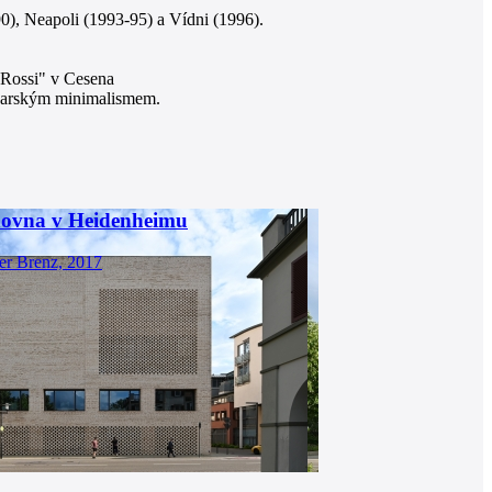
0), Neapoli (1993-95) a Vídni (1996).
o Rossi" v Cesena
carským minimalismem.
hovna v Heidenheimu
er Brenz, 2017