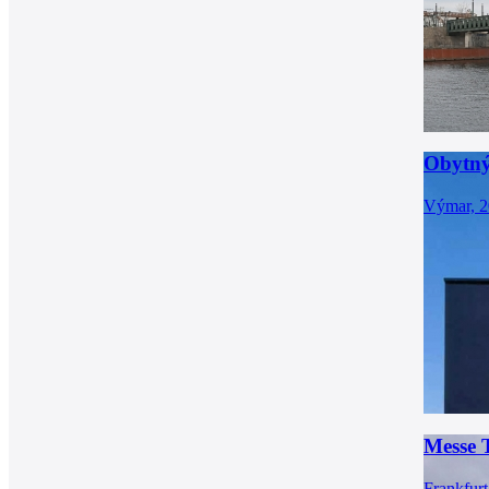
Obytný
Výmar, 
Messe 
Frankfur