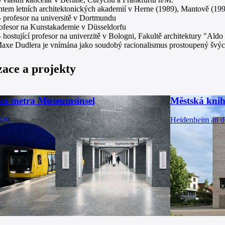
tem letních architektonických akademií v Herne (1989), Mantově (199
- profesor na universitě v Dortmundu
ofesor na Kunstakademie v Düsseldorfu
 hostující profesor na univerzitě v Bologni, Fakultě architektury "Ald
axe Dudlera je vnímána jako soudobý racionalismus prostoupený švý
zace a projekty
ka metra Museumsinsel
Městská kni
020
Heidenheim an d