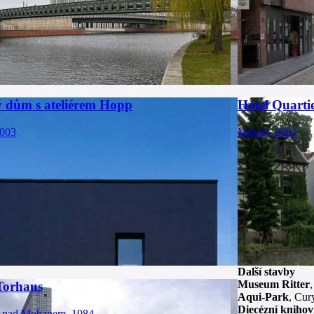
 dům s ateliérem Hopp
Hotel Quarti
2003
Mohuč, 2001
Další stavby
Museum Ritter
Torhaus
Aqui-Park
, Cur
Diecézní kniho
t nad Mohanem, 1984