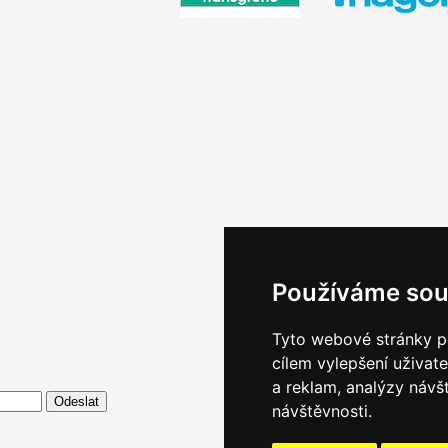
Používáme sou
Tyto webové stránky po
cílem vylepšení uživat
a reklam, analýzy návš
návštěvnosti.