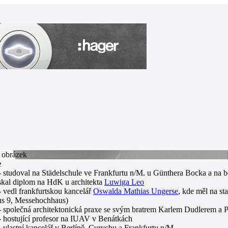
e
 studoval na Städelschule ve Frankfurtu n/M. u Günthera Bocka a na 
skal diplom na HdK u architekta
Luwiga Leo
 vedl frankfurtskou kancelář
Oswalda Mathias Ungerse
, kde měl na sta
s 9, Messehochhaus)
 společná architektonická praxe se svým bratrem Karlem Dudlerem a
- hostující profesor na IUAV v Benátkách
 vlastní kancelář v Berlíně, Curychu a Frankfurtu n/M.