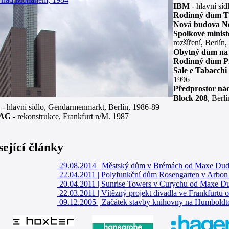
IBM
- hlavní sí
Rodinný dům Th
Nová budova N
Spolkové minist
rozšíření, Berlín
Obytný dům na 
Rodinný dům Pfe
Sale e Tabacchi
1996
Předprostor ná
Block 208
, Berl
- hlavní sídlo, Gendarmenmarkt, Berlín, 1986-89
 AG
- rekonstrukce, Frankfurt n/M. 1987
sející články
29.08.2014
|
Městský dům v Brémách od Maxe Dud
22.04.2011
|
Polyfunkční dům Rosengarten v Arbon
20.04.2011
|
Sunrise Towers v Curychu od Maxe Du
22.03.2011
|
Vítězný projekt divadla ve Frankfurtu
09.12.2005
|
Začátek stavby knihovny na Humboldtov