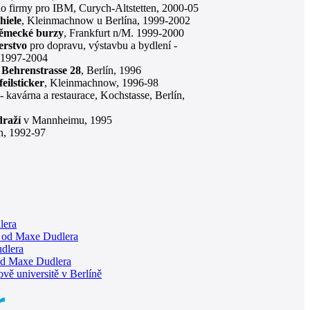
dlo firmy pro IBM, Curych-Altstetten, 2000-05
iele
, Kleinmachnow u Berlína, 1999-2002
ěmecké burzy
, Frankfurt n/M. 1999-2000
erstvo
pro dopravu, výstavbu a bydlení -
, 1997-2004
Behrenstrasse 28
, Berlín, 1996
ilsticker
, Kleinmachnow, 1996-98
- kavárna a restaurace, Kochstasse, Berlín,
draží
v Mannheimu, 1995
ín, 1992-97
lera
 od Maxe Dudlera
dlera
 od Maxe Dudlera
ě universitě v Berlíně