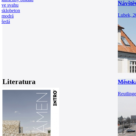
Návště
ve svahu
sklobeton
Lubek, 2
modrá
šedá
Literatura
Městsk
Reutling