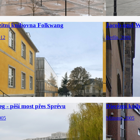
zitní knihovna Folkwang
Jacob-und-
012
Berlín, 2009
eg - pěší most přes Sprévu
Diecézní kni
005
Münster, 2005