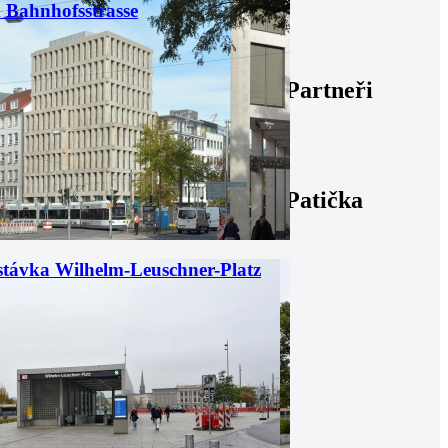
 Bahnhofsstrasse
Partneři
Patička
astávka Wilhelm-Leuschner-Platz