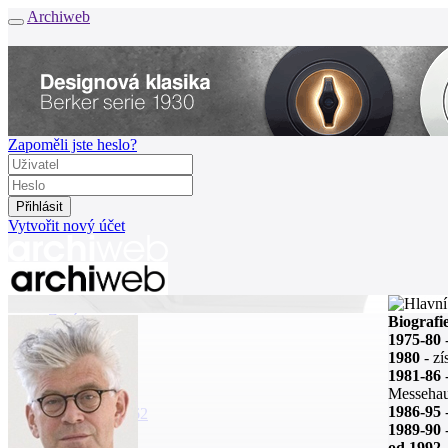
Archiweb
Zapoměli jste heslo?
Vytvořit nový účet
Zprávy
Biografi
Architekti
1975-80
-
Stavby
1980
- zí
Katalog
1981-86
-
E-shop
Messehau
1986-95
-
Burza práce
162
1989-90
od 1992
-
en