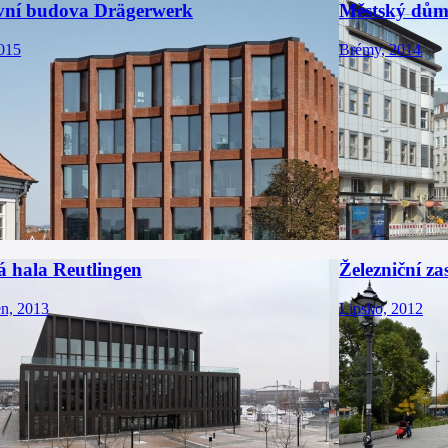
vní budova Drägerwerk
Městský dům
015
Brémy, 2014
á hala Reutlingen
Železniční z
en, 2013
Lipsko, 2012