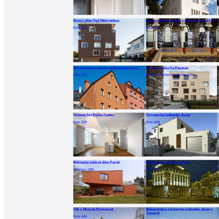
Bytový dům Nad Malovankou
Výstava Židovská obec v Praze od roku 1945
Praha, 2011
Praha, 2011
Rekonstrukce a úprava měšťanského domu
Obytný soubor Na Panském
Loket, 2011
Brandýs nad Labem-Stará Boleslav, 2009
Nájemní byt Praha-Josefov
Novostavba rodinného domu
Praha, 2009
Praha, 2006
Rekreační rodinný dům Pouště
Rekonstrukce domu na hotel
Mokrovraty, 2006
Praha, 2006
Vila v Horních Počernicích
Rekonstrukce a dostavba rodinného domu v
Jevanech
Praha, 2006