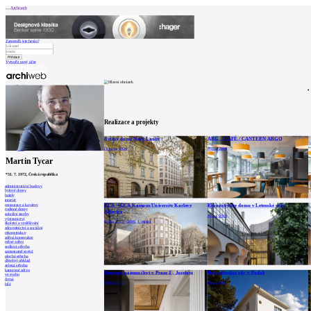
Archiweb
Zapoměli jste heslo?
Vytvořit nový účet
Zprávy
Architekti
Stavby
Katalog
E-shop
Burza práce
165
en
Realizace a projekty
Bytové domy Nové Lauby
ARG _ CAFÉ / CANTEEN ARGO
0
Ostrava, 2024
Praha, 2018
Martin Tycar
*
31. 7. 1972
, Česká republika
administrativní budovy
bytové domy
hotely
interiér
restaurace a kavárny
BCA + GCA Kampus University Karlovy
Rekonstrukce domu v Letenské ulici
rodinné domy
Albertov
sakrální stavby
Praha, 2013
výstavnictví
Praha, 2015 - 2016, 1. místo
školství a vzdělávání
zdravotnictví a sociální
rekonstrukce
zděná konstrukce
režné zdivo
sedlová střecha
samostatně stojící
plochá střecha
dřevěný obklad
zelená střecha
kamenné zdivo
Sloučený nájemní byt v Praze 1 - Josefově
Rekonstrukce vily v Podolí
ve svahu
černá
Praha, 2012
Praha, 2011
bílá