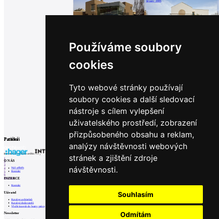
Jevany, 2005
Vila Barrandov
Interiér restaurace Picadilly
Používáme soubory
Praha, 2005
Praha, 2004
cookies
Rekonstrukce a dostavba synagogy v Praze
Tyto webové stránky používají
Praha, 2004
soubory cookies a další sledovací
nástroje s cílem vylepšení
uživatelského prostředí, zobrazení
Související články
přizpůsobeného obsahu a reklam,
0
20.12.2017
|
Proluka v centru Ostravy by se mohla začít zastavovat v roce 2019
Partneři
Patička
analýzy návštěvnosti webových
internetové centrum architektury
stránek a zjištění zdroje
1
O NÁS
2
3
návštěvnosti.
Náš příběh
4
Kontakt
5
6
INZERCE
Prev
Next
Kontakt
Souhlasím
Uživatel
Katalog architektů
Katalog dodavatelů
Vložit inzerát do burzy práce
Odmítám
Newsletter