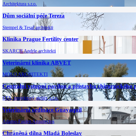
Architektura s.r.o.
Dům sociální péče Tereza
Stempel & Tesař architekti
Klinika Prague Fertility center
SKARCH
Andrle architekti
Veterinární klinika ABVET
MOLO ARCHITEKTI
Centrální vstupní pavilon a přístavba chirurgického 
STA, projektový ateliér, s.r.o.
Veterinární ordinace Guayaquil
Adamo-Faiden Arquitectos
Chráněná dílna Mladá Boleslav