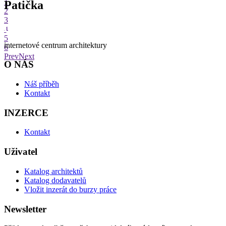
1
Patička
2
3
4
5
internetové centrum architektury
6
Prev
Next
O NÁS
Náš příběh
Kontakt
INZERCE
Kontakt
Uživatel
Katalog architektů
Katalog dodavatelů
Vložit inzerát do burzy práce
Newsletter