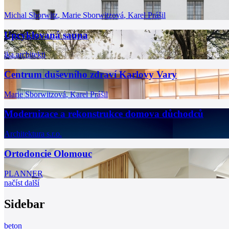
Michal Sborwitz
,
Marie Sborwitzová
,
Karel Prášil
Upcyklovaná sauna
ika.architekti
Centrum duševního zdraví Karlovy Vary
Marie Sborwitzová
,
Karel Prášil
Modernizace a rekonstrukce domova důchodců
Architektura s.r.o.
Ortodoncie Olomouc
PLANNER
načíst další
Sidebar
beton