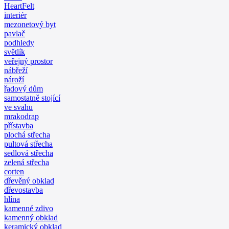
HeartFelt
interiér
mezonetový byt
pavlač
podhledy
světlík
veřejný prostor
nábřeží
nároží
řadový dům
samostatně stojící
ve svahu
mrakodrap
přístavba
plochá střecha
pultová střecha
sedlová střecha
zelená střecha
corten
dřevěný obklad
dřevostavba
hlína
kamenné zdivo
kamenný obklad
keramický obklad