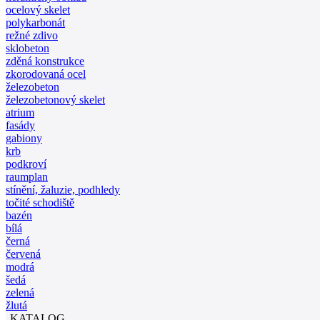
ocelový skelet
polykarbonát
režné zdivo
sklobeton
zděná konstrukce
zkorodovaná ocel
železobeton
železobetonový skelet
atrium
fasády
gabiony
krb
podkroví
raumplan
stínění, žaluzie, podhledy
točité schodiště
bazén
bílá
černá
červená
modrá
šedá
zelená
žlutá
KATALOG