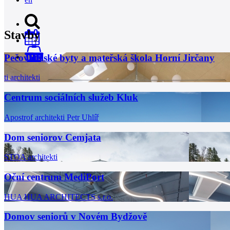
Stavby
Pečovatelské byty a mateřská škola Horní Jirčany
0
ti architekti
Centrum sociálních služeb Kluk
Apostrof architekti
Petr Uhlíř
Dom seniorov Cemjata
STOA architekti
Oční centrum MediPort
HUA HUA ARCHITECTS s.r.o.
Domov seniorů v Novém Bydžově