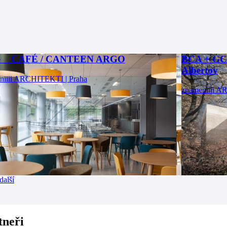
 _ CAFÉ / CANTEEN ARGO
BCA + GCA
Albertov
niiii ARCHITEKTI | Praha
znameniiii A
další
tneři