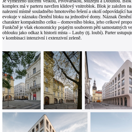
Je vymezeno ulicemi Velkou, Pivovarskou, Muzejní a Dlouhou. Blok No
komplex má v parteru navržen klidový vnitroblok. Blok je založen na 
nalezení místně souladného hmotového řešení a okolí odpovídající har
evokuje v náznaku členění bloku na jednotlivé domy. Náznak členění 
charakter kompaktního celku – domovního bloku, jeho celkové propor
Funkčně je však ekonomicky pojatým souborem pěti samostatných verti
oblouku jako odkaz k historii místa – Lauby (tj. loubí). Parter ustupu
v kombinaci intenzivní i extenzivní zeleně.