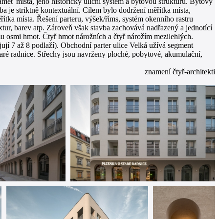
měť místa, jeho historický uliční systém a bytovou strukturu. Bytový
 je striktně kontextuální. Cílem bylo dodržení měřítka místa,
ítka místa. Řešení parteru, výšek/říms, systém okenního rastru
tur, barev atp. Zároveň však stavba zachovává nadřazený a jednotící
u osmi hmot. Čtyř hmot nárožních a čtyř nárožím mezilehlých.
jí 7 až 8 podlaží). Obchodní parter ulice Velká užívá segment
 Staré radnice. Střechy jsou navrženy ploché, pobytové, akumulační,
znamení čtyř-architekti