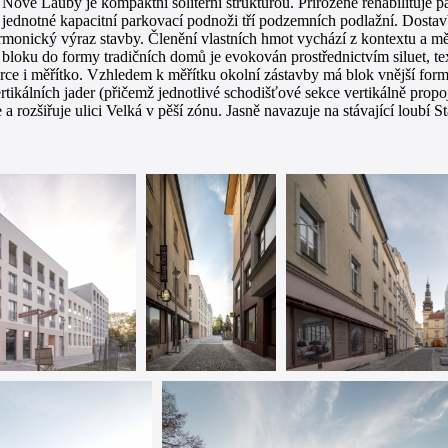
vé Lauby je kompaktní solitérní strukturou. Přirozeně rehabilituje pa
jednotné kapacitní parkovací podnoži tří podzemních podlažní. Dostavba
monický výraz stavby. Členění vlastních hmot vychází z kontextu a měř
bloku do formy tradičních domů je evokován prostřednictvím siluet, tex
ce i měřítko. Vzhledem k měřítku okolní zástavby má blok vnější form
kálních jader (přičemž jednotlivé schodišťové sekce vertikálně propoju
je a rozšiřuje ulici Velká v pěší zónu. Jasně navazuje na stávající loubí