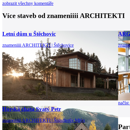
zobrazit všechny komentáře
Více staveb od
znameniiii ARCHITEKTI
Letní dům u Štěchovic
ARG
znameniiii ARCHITEKTI | Štěchovice
zname
načíst 
Horská chata Svatý Petr
znameniiii ARCHITEKTI | Špindlerův Mlýn
Par