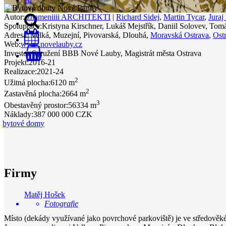
Autor:
znameniiii ARCHITEKTI
|
Richard Sidej
,
Martin Tycar
,
Juraj
Spolupráce:
Kristyna Kirschner, Lukáš Mejstřík, Daniil Solovev, To
Adresa:
Velká, Muzejní, Pivovarská, Dlouhá,
Moravská Ostrava
,
Ost
Web:
www.novelauby.cz
Investor:
Sdružení BBB Nové Lauby, Magistrát města Ostrava
0
Projekt:
2016-21
Realizace:
2021-24
2
Užitná plocha:
6120 m
2
Zastavěná plocha:
2664 m
3
Obestavěný prostor:
56334 m
Náklady:
387 000 000 CZK
bytové domy
Firmy
Matěj Hošek
Fotografie
Místo (dekády využívané jako povrchové parkoviště) je ve středověké