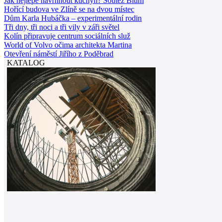
Jak nejlépe navrhnout kuchyň? Soutěž Blum
Hořící budova ve Zlíně se na dvou místec
Dům Karla Hubáčka – experimentální rodin
Tři dny, tři noci a tři vily v záři světel
Kolín připravuje centrum sociálních služ
World of Volvo očima architekta Martina
Otevření náměstí Jiřího z Poděbrad
KATALOG