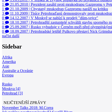
1
21.05.2010
|
Prezident zasáhl proti mrakodrapu Gazpromu v Pet
1
21.10.2009
|
Chystaný mrakodrap Gazpromu naráží na kritiku
3
11.10.2009
|
Tisíce Petrohraďanů demonstrovaly proti mrakodra
0
14.12.2007
|
V Moskvě se nabízí k prodeji "dům-vejce"
1
18.10.2007
|
Petrohradští zastupitelé schválili stavbu sporného 
0
25.09.2007
|
Rusko vybuduje v Černém moři před olympijskými
0
18.09.2007
|
Petrohradské letiště Pulkovo přestaví Nick Grimsh
načíst další
Sidebar
Afrika
Amerika
Asie
Australie a Oceánie
Evropa
Rusko
Moskva [4]
Petrohrad [3]
NEJČTENĚJŠÍ ZPRÁVY
November Talks 2018: M.Corea