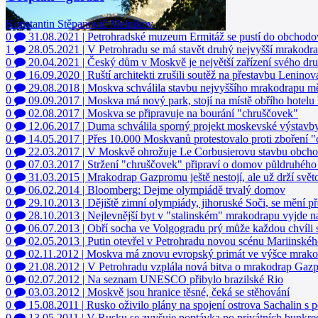
Konstantin Stěpanovič Melnikov
0
31.08.2021
|
Petrohradské muzeum Ermitáž se pustí do obchod
1
28.05.2021
|
V Petrohradu se má stavět druhý nejvyšší mrakodr
0
20.04.2021
|
Český dům v Moskvě je největší zařízení svého dru
0
16.09.2020
|
Ruští architekti zrušili soutěž na přestavbu Lenino
0
29.08.2018
|
Moskva schválila stavbu nejvyššího mrakodrapu m
0
09.09.2017
|
Moskva má nový park, stojí na místě obřího hotelu 
0
02.08.2017
|
Moskva se připravuje na bourání "chruščovek"
0
12.06.2017
|
Duma schválila sporný projekt moskevské výstavb
0
14.05.2017
|
Přes 10.000 Moskvanů protestovalo proti zboření 
0
22.03.2017
|
V Moskvě ohrožuje Le Corbusierovu stavbu obcho
0
07.03.2017
|
Stržení "chruščovek" připraví o domov půldruhéh
0
31.03.2015
|
Mrakodrap Gazpromu ještě nestojí, ale už drží svět
0
06.02.2014
|
Bloomberg: Dejme olympiádě trvalý domov
0
29.10.2013
|
Dějiště zimní olympiády, jihoruské Soči, se mění p
0
28.10.2013
|
Nejlevnější byt v "stalinském" mrakodrapu vyjde n
0
06.07.2013
|
Obří socha ve Volgogradu prý může každou chvíli 
0
02.05.2013
|
Putin otevřel v Petrohradu novou scénu Mariinskéh
0
02.11.2012
|
Moskva má znovu evropský primát ve výšce mrak
0
21.08.2012
|
V Petrohradu vzplála nová bitva o mrakodrap Gaz
0
02.07.2012
|
Na seznam UNESCO přibylo brazilské Rio
0
03.03.2012
|
Moskvě jsou hranice těsné, čeká se stěhování
0
15.08.2011
|
Rusko oživilo plány na spojení ostrova Sachalin s 
0
13.05.2011
|
V Rusku se zvyšuje poptávka po privátních bunkre