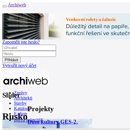
Archiweb
Zapoměli jste heslo?
Vytvořit nový účet
Zprávy
Slider
Architekti
Stavby
Projekty
Katalog
Rusko
E-shop
Burza práce
165
Dům kultury GES-2,
en