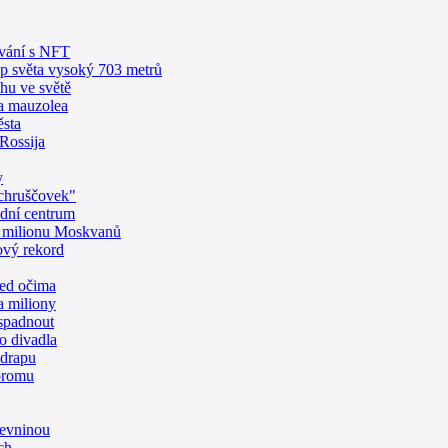
ování s NFT
ap světa vysoký 703 metrů
hu ve světě
va mauzolea
ěsta
Rossija
y
"chruščovek"
dní centrum
o milionu Moskvanů
ový rekord
řed očima
a miliony
spadnout
o divadla
odrapu
promu
pevninou
ch