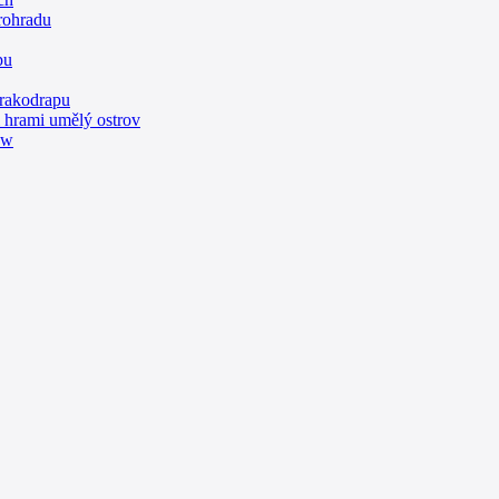
rohradu
pu
mrakodrapu
 hrami umělý ostrov
aw