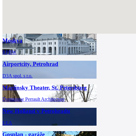
Moskva
RPBW
Airportcity, Petrohrad
D3A spol. s r.o.
Mariinsky Theater, St. Petersburg
Dominique Perrault Architecture
New Holland v Petrohradu
EEA
Gosplan - garáže