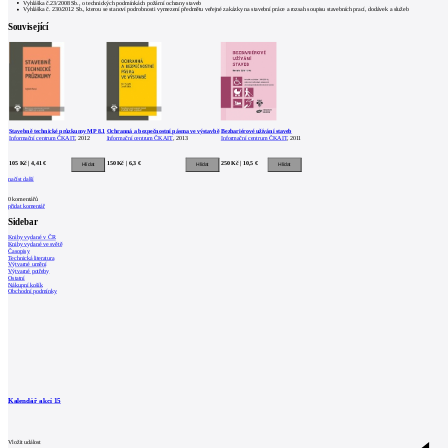
Vyhláška č.23/2008 Sb., o technických podmínkách požární ochrany staveb
Vyhláška č. 230/2012 Sb., kterou se stanoví podrobnosti vymezení předmětu veřejné zakázky na stavební práce a rozsah soupisu stavebních prací, dodávek a služeb
Související
Stavebně technické průzkumy MP 8.1
Ochranná a bezpečnostní pásma ve výstavbě
Bezbariérové užívání staveb
Informační centrum ČKAIT
, 2012
Informační centrum ČKAIT
, 2013
Informační centrum ČKAIT
, 2011
105 Kč | 4,41 €
150 Kč | 6,3 €
250 Kč | 10,5 €
načíst další
0
komentářů
přidat komentář
Sidebar
Knihy vydané v ČR
Knihy vydané ve světě
Časopisy
Technická literatura
Výtvarné umění
Výtvarné potřeby
Ostatní
Nákupní košík
Obchodní podmínky
Kalendář akcí
15
Vložit událost