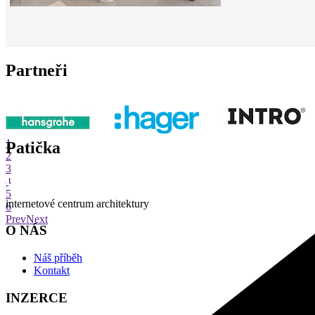
Partneři
1
Patička
2
3
4
5
internetové centrum architektury
6
Prev
Next
O NÁS
Náš příběh
Kontakt
INZERCE