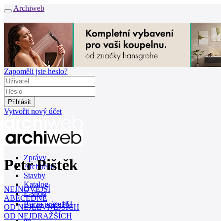
Archiweb
Zapoměli jste heslo?
Vytvořit nový účet
Zprávy
Petr Pištěk
Architekti
Stavby
Katalog
NEJNOVĚJŠÍ
E-shop
ABECEDNĚ
Burza práce
161
OD NEJLEVNĚJŠÍCH
OD NEJDRAŽŠÍCH
en