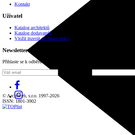
Kontakt
Uživatel
Katalog architektů
Katalog dodavatelů
Vložit inzerát do burzy práce
Newsletter
Přihlaste se k odběru našeho pravidelného týdenního newsletteru:
Fill in „nospam“
© Archiweb, s.r.o. 1997-2026
ISSN: 1801-3902