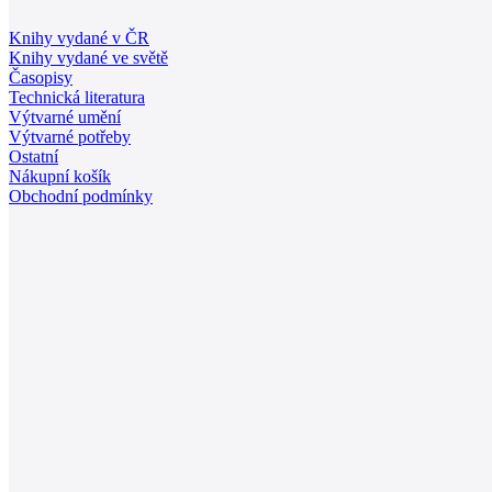
Knihy vydané v ČR
Knihy vydané ve světě
Časopisy
Technická literatura
Výtvarné umění
Výtvarné potřeby
Ostatní
Nákupní košík
Obchodní podmínky