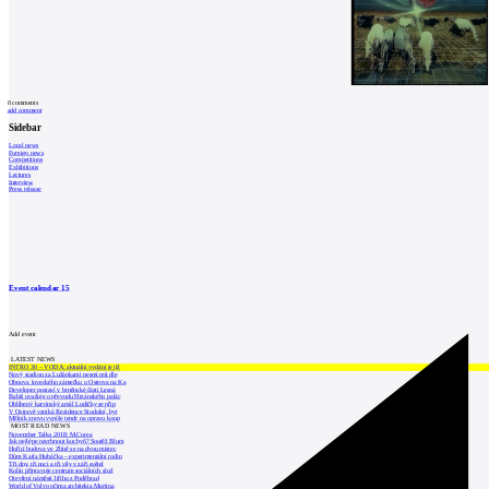
0
comments
add comment
Sidebar
Local news
Foreign news
Competitions
Exhibitions
Lectures
Interview
Press release
Event calendar
15
Add event
LATEST NEWS
INTRO 30 – VODA: aktuální vydání je již
Nový stadion za Lužánkami nesmí mít dle
Obnova loveckého zámečku u Ostrova na Ka
Developer postaví v brněnské části Lesná
Babiš uvažuje o převodu Hrzánského palác
Oblíbený karvinský areál Lodičky se přip
V Ostravě vzniká Rezidence Stodolní, byt
Mělník znovu vypíše tendr na opravu koup
MOST READ NEWS
November Talks 2018: M.Corea
Jak nejlépe navrhnout kuchyň? Soutěž Blum
Hořící budova ve Zlíně se na dvou místec
Dům Karla Hubáčka – experimentální rodin
Tři dny, tři noci a tři vily v záři světel
Kolín připravuje centrum sociálních služ
Otevření náměstí Jiřího z Poděbrad
World of Volvo očima architekta Martina