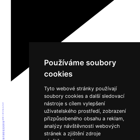
Používáme soubory
cookies
Tyto webové stránky používají
soubory cookies a další sledovací
nástroje s cílem vylepšení
1
2
3
uživatelského prostředí, zobrazení
4
5
6
7
přizpůsobeného obsahu a reklam,
8
9
10
11
analýzy návštěvnosti webových
12
13
14
stránek a zjištění zdroje
15
16
17
18