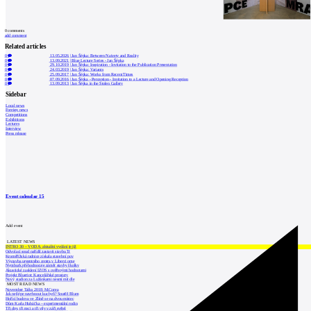
0
comments
add comment
Related articles
0
13.05.2026
|
Jan Šépka: Between Naivety and Reality
0
13.09.2021
|
Blue Lecture Series - Jan Šépka
0
29.10.2019
|
Jan Šépka: Inspiration - Invitation to the Publication Presentation
0
24.03.2019
|
Jan Šépka: Variants
0
25.09.2017
|
Jan Šépka: Works from Recent Times
0
07.09.2016
|
Jan Šépka - Perception - Invitation to a Lecture and Opening Reception
0
13.09.2013
|
Jan Šépka in the Stolen Gallery
Sidebar
Local news
Foreign news
Competitions
Exhibitions
Lectures
Interview
Press release
Event calendar
15
Add event
LATEST NEWS
INTRO 30 – VODA: aktuální vydání je již
Odvolací soud nařídil zastavit stavbu Tr
Kroměřížská radnice získala stavební pov
Výstavba urgentního centra v Liberci ome
Nymburk přehodnocuje záměr stavby školky
Akustické zasklení IZOS s ověřenými hodnotami
Projekt Blueriot: Kancelářské prostory
Nový stadion za Lužánkami nesmí mít dle
MOST READ NEWS
November Talks 2018: M.Corea
Jak nejlépe navrhnout kuchyň? Soutěž Blum
Hořící budova ve Zlíně se na dvou místec
Dům Karla Hubáčka – experimentální rodin
Tři dny, tři noci a tři vily v záři světel