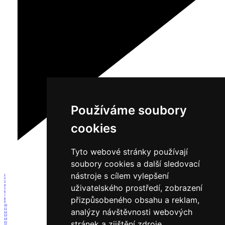
Používáme soubory
cookies
Tyto webové stránky používají
soubory cookies a další sledovací
nástroje s cílem vylepšení
1
2
3
uživatelského prostředí, zobrazení
4
5
6
7
přizpůsobeného obsahu a reklam,
8
9
10
11
analýzy návštěvnosti webových
12
13
14
stránek a zjištění zdroje
15