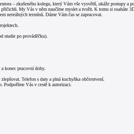
entora – zkušeného kolegu, který Vám vše vysvětlí, ukáže postupy a p
řičichli. My Vás v něm naučíme myslet a tvořit. K tomu si osaháte 3D ti
lakem nereálných termínů. Dáme Vám čas se zapracovat.
rojektech.
od studie po prováděčku).
k a konec pracovní doby.
e zlepšovat. Telefon s daty a plná kuchyňka občerstvení.
 Podpoříme Vás v cestě k autorizaci.