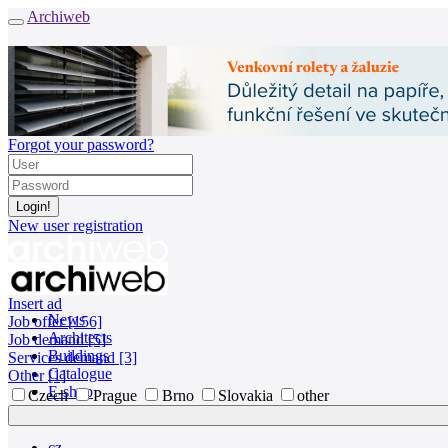
Archiweb
Forgot your password?
New user registration
Insert ad
News
Job offer [156]
Architects
Job demand [5]
Buildings
Services demand [3]
Catalogue
Other [1]
E-shop
Czech
Prague
Brno
Slovakia
other
Job find
157
cz