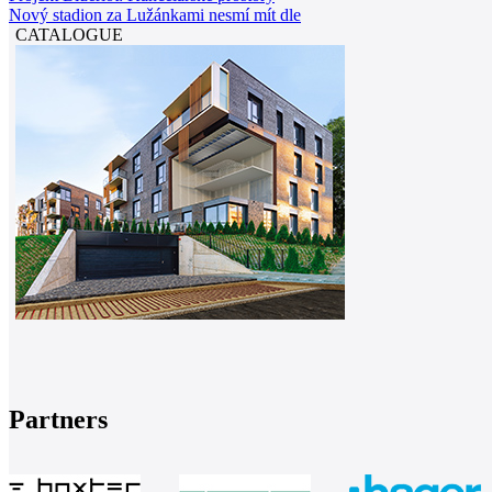
Nový stadion za Lužánkami nesmí mít dle
CATALOGUE
Partners