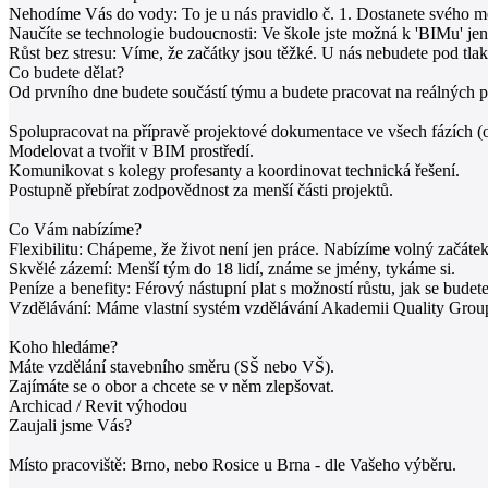
Nehodíme Vás do vody: To je u nás pravidlo č. 1. Dostanete svého m
Naučíte se technologie budoucnosti: Ve škole jste možná k 'BIMu' jen p
Růst bez stresu: Víme, že začátky jsou těžké. U nás nebudete pod t
Co budete dělat?
Od prvního dne budete součástí týmu a budete pracovat na reálných p
Spolupracovat na přípravě projektové dokumentace ve všech fázích (
Modelovat a tvořit v BIM prostředí.
Komunikovat s kolegy profesanty a koordinovat technická řešení.
Postupně přebírat zodpovědnost za menší části projektů.
Co Vám nabízíme?
Flexibilitu: Chápeme, že život není jen práce. Nabízíme volný začáte
Skvělé zázemí: Menší tým do 18 lidí, známe se jmény, tykáme si.
Peníze a benefity: Férový nástupní plat s možností růstu, jak se budet
Vzdělávání: Máme vlastní systém vzdělávání Akademii Quality Group.
Koho hledáme?
Máte vzdělání stavebního směru (SŠ nebo VŠ).
Zajímáte se o obor a chcete se v něm zlepšovat.
Archicad / Revit výhodou
Zaujali jsme Vás?
Místo pracoviště: Brno, nebo Rosice u Brna - dle Vašeho výběru.