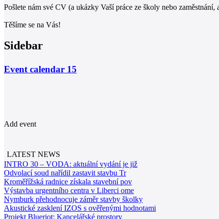
Pošlete nám své CV (a ukázky Vaší práce ze školy nebo zaměstnání, 
Těšíme se na Vás!
Sidebar
Event calendar
15
Add event
LATEST NEWS
INTRO 30 – VODA: aktuální vydání je již
Odvolací soud nařídil zastavit stavbu Tr
Kroměřížská radnice získala stavební pov
Výstavba urgentního centra v Liberci ome
Nymburk přehodnocuje záměr stavby školky
Akustické zasklení IZOS s ověřenými hodnotami
Projekt Blueriot: Kancelářské prostory