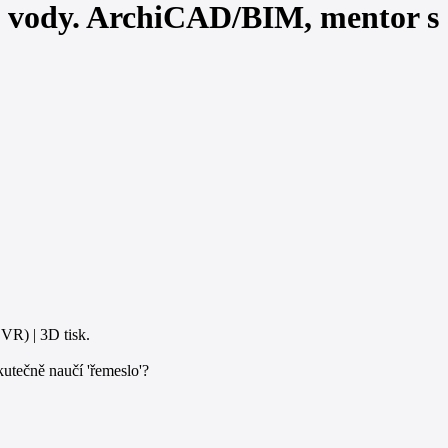
ody. ArchiCAD/BIM, mentor s
VR) | 3D tisk.
kutečně naučí 'řemeslo'?