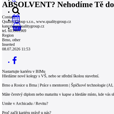
ABSOLVENT? Nehodíme Tě do v
Contact
Quality Group s.r.o., www.qualitygroup.cz
kancelar@qualitygroup
.
cz
0
tel. 603961969
Region
Brno, other
Inserted
08.07.2026 11:53
Nastartujte kariéru v BIMu
Hledáme nové kolegy s VŠ, nebo se střední školou stavební.
Brno a Rosice u Brna | Práce s mentorem | Špičkové technologie (AI, 
Máte čerstvý diplom nebo maturitu v kapse a hledáte místo, kde vás s
Umíte v Archicadu / Revitu?
Proč začít kariéru právě u nás?