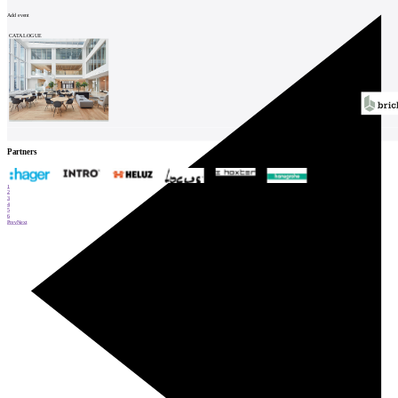
Add event
CATALOGUE
Partners
1
2
3
4
5
6
Prev
Next