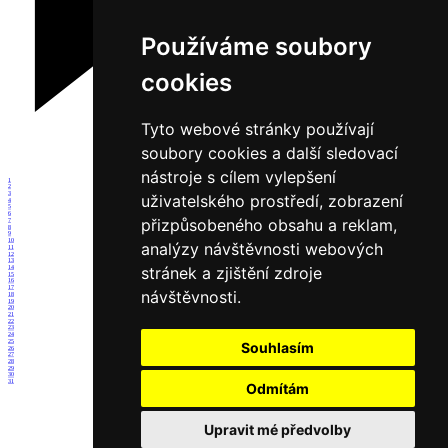
Používáme soubory
cookies
Tyto webové stránky používají
soubory cookies a další sledovací
nástroje s cílem vylepšení
1
2
3
uživatelského prostředí, zobrazení
4
5
6
přizpůsobeného obsahu a reklam,
7
8
9
10
analýzy návštěvnosti webových
11
12
13
stránek a zjištění zdroje
14
15
16
17
návštěvnosti.
18
19
20
21
22
23
24
25
Souhlasím
26
27
28
29
30
31
Odmítám
Upravit mé předvolby