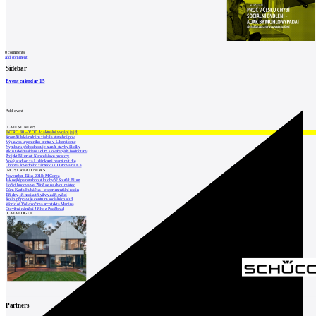
0
comments
add comment
Sidebar
Event calendar
15
Add event
LATEST NEWS
INTRO 30 – VODA: aktuální vydání je již
Kroměřížská radnice získala stavební pov
Výstavba urgentního centra v Liberci ome
Nymburk přehodnocuje záměr stavby školky
Akustické zasklení IZOS s ověřenými hodnotami
Projekt Blueriot: Kancelářské prostory
Nový stadion za Lužánkami nesmí mít dle
Obnova loveckého zámečku u Ostrova na Ka
MOST READ NEWS
November Talks 2018: M.Corea
Jak nejlépe navrhnout kuchyň? Soutěž Blum
Hořící budova ve Zlíně se na dvou místec
Dům Karla Hubáčka – experimentální rodin
Tři dny, tři noci a tři vily v záři světel
Kolín připravuje centrum sociálních služ
World of Volvo očima architekta Martina
Otevření náměstí Jiřího z Poděbrad
CATALOGUE
Partners