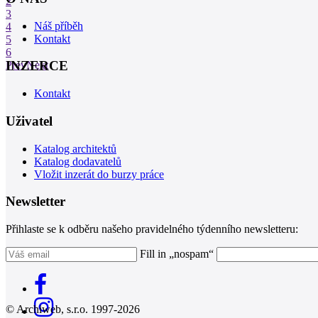
2
3
Náš příběh
4
Kontakt
5
6
INZERCE
Prev
Next
Kontakt
Uživatel
Katalog architektů
Katalog dodavatelů
Vložit inzerát do burzy práce
Newsletter
Přihlaste se k odběru našeho pravidelného týdenního newsletteru:
Fill in „nospam“
© Archiweb, s.r.o. 1997-2026