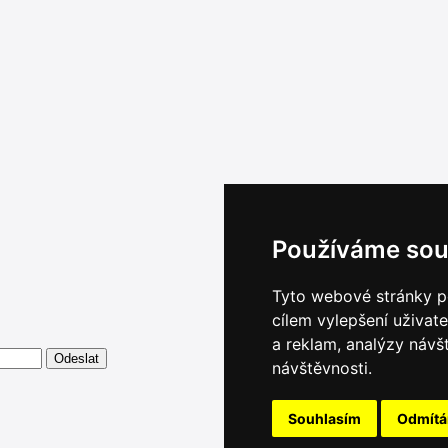
Používáme sou
Tyto webové stránky po
cílem vylepšení uživat
a reklam, analýzy návš
návštěvnosti.
Souhlasím
Odmít