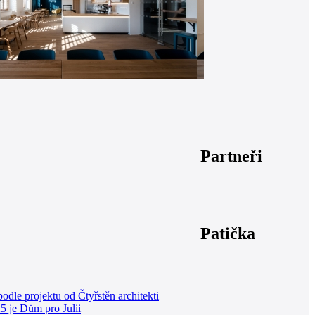
Partneři
Patička
odle projektu od Čtyřstěn architekti
5 je Dům pro Julii