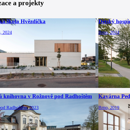
zace a projekty
ká škola Hvězdička
Dětský hospi
e, 2024
Brno, 2024
á knihovna v Rožnově pod Radhoštěm
Kavárna Ped
od Radhoštěm, 2023
Brno, 2019