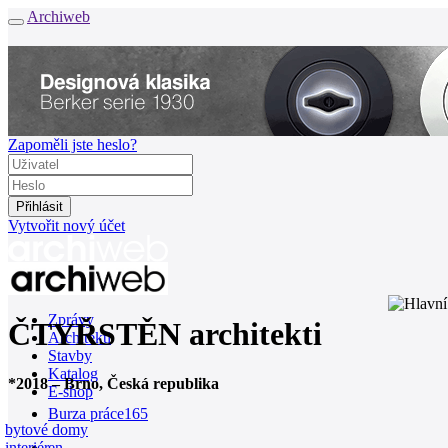
Archiweb
Zapoměli jste heslo?
Vytvořit nový účet
Zprávy
ČTYŘSTĚN architekti
Architekti
Stavby
Katalog
*
2018
–
Brno, Česká republika
E-shop
Burza práce
165
bytové domy
interiér
en