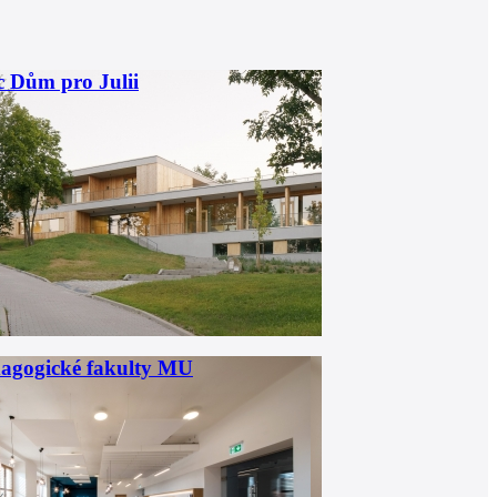
c Dům pro Julii
agogické fakulty MU