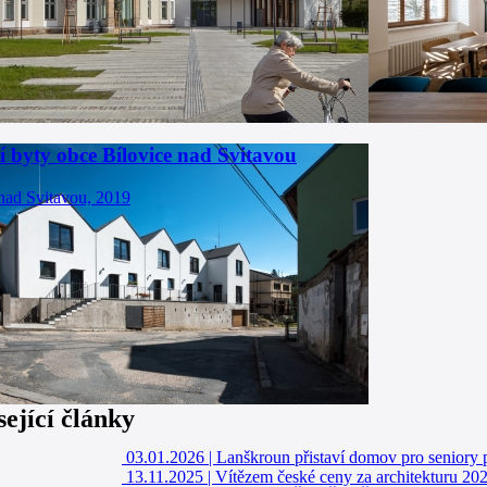
í byty obce Bílovice nad Svitavou
nad Svitavou, 2019
sející články
03.01.2026
|
Lanškroun přistaví domov pro seniory p
13.11.2025
|
Vítězem české ceny za architekturu 202