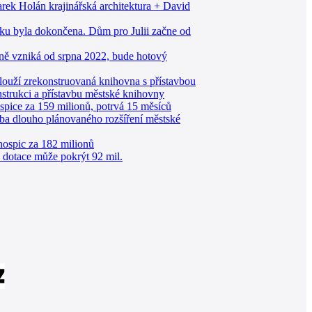
k Holán krajinářská architektura + David
ku byla dokončena. Dům pro Julii začne od
rně vzniká od srpna 2022, bude hotový
uží zrekonstruovaná knihovna s přístavbou
trukci a přístavbu městské knihovny
spice za 159 milionů, potrvá 15 měsíců
a dlouho plánovaného rozšíření městské
 hospic za 182 milionů
, dotace může pokrýt 92 mil.