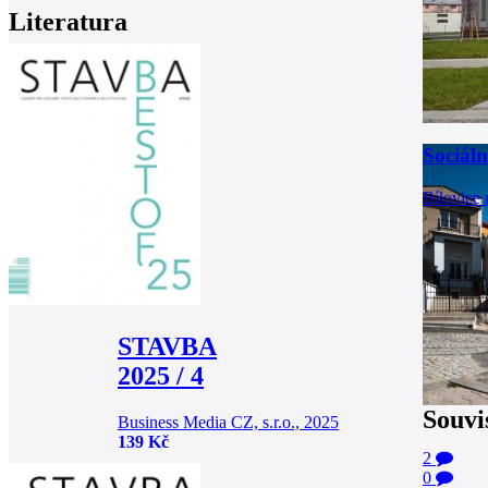
Literatura
Sociáln
Bílovice 
STAVBA
2025 / 4
Souvi
Business Media CZ, s.r.o., 2025
139 Kč
2
0