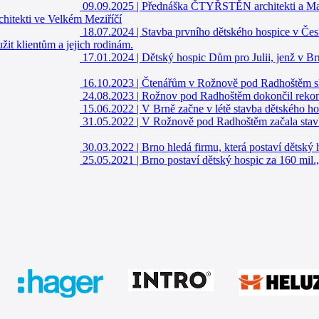
09.09.2025
|
Přednáška ČTYŘSTĚN architekti a Mare
chitekti ve Velkém Meziříčí
18.07.2024
|
Stavba prvního dětského hospice v Čes
užit klientům a jejich rodinám.
17.01.2024
|
Dětský hospic Dům pro Julii, jenž v B
16.10.2023
|
Čtenářům v Rožnově pod Radhoštěm slo
24.08.2023
|
Rožnov pod Radhoštěm dokončil rekons
15.06.2022
|
V Brně začne v létě stavba dětského ho
31.05.2022
|
V Rožnově pod Radhoštěm začala stavb
30.03.2022
|
Brno hledá firmu, která postaví dětský
25.05.2021
|
Brno postaví dětský hospic za 160 mil.