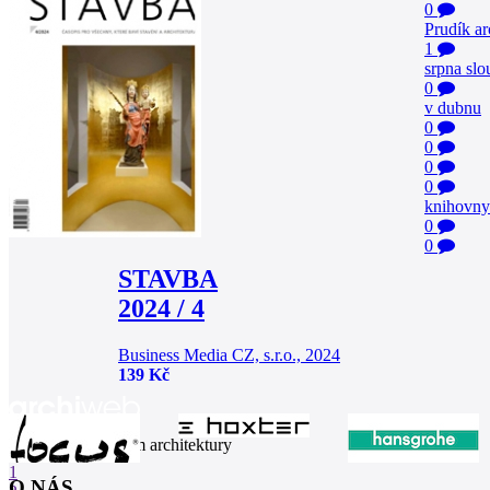
0
Prudík ar
1
srpna slo
0
v dubnu
0
0
0
0
knihovny
0
0
STAVBA
2024 / 4
Business Media CZ, s.r.o., 2024
139 Kč
internetové centrum architektury
1
O NÁS