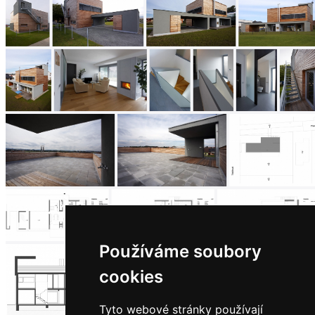
architektů
Katalog
dodavatelů
Vložit
inzerát
do
burzy
práce
Newsletter
Přihlaste se k odběru našeho pravidelného
týdenního newsletteru:
Fill in „nospam“
Používáme soubory
© Archiweb, s.r.o. 1997-2026
ISSN: 1801-3902
cookies
Tyto webové stránky používají