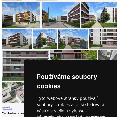
architektů
Katalog
dodavatelů
Vložit
inzerát
do
burzy
práce
Newsletter
Přihlaste se k odběru našeho pravidelného
týdenního newsletteru:
Fill in „nospam“
Používáme soubory
cookies
© Archiweb, s.r.o. 1997-2026
Tyto webové stránky používají
ISSN: 1801-3902
soubory cookies a další sledovací
0
komentářů
přidat komentář
nástroje s cílem vylepšení
Více staveb od
bevk perović arhitekti