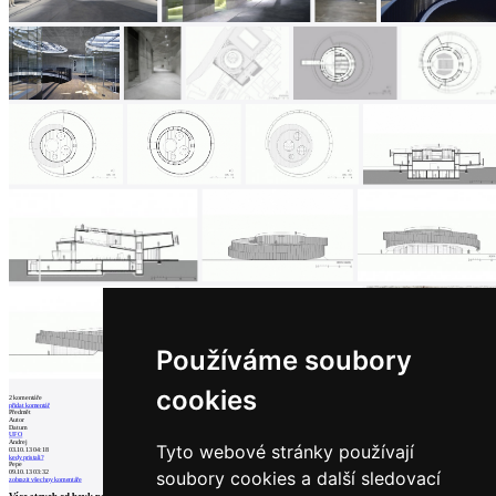
Používáme soubory
cookies
2
komentáře
přidat komentář
Předmět
Autor
Datum
UFO
Andrej
Tyto webové stránky používají
03.10.13 04:18
kedy pristali?
Pepe
soubory cookies a další sledovací
09.10.13 03:32
zobrazit všechny komentáře