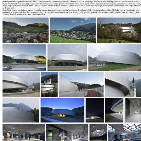
architektů
pokračující odtud do převislého horního válce. Ze západní strany je podél rampy umístěna administrativní část. Při výstupu po rampě se také projevuje přechod z jasného prostoru haly do
tmavé výstavní části. Vstupní hala je s výstavními místnostmi rovněž přímo spojena schodištěm s výtahem odkud pak výstava pokračuje dále do menšího vyzdviženého válce s auditoriem,
odkud lze pozorovat dění pod ním. Menší válec je v nejvyšší severní místnosti vyčleněn výzkumníkům historie vesmírných technologií, kde se mohou plně soustředit na svoji práci bez oh
Katalog
na dění po nimi.
Kromě jedinečného stavebního programu a umístění je pozoruhodné také spolupráce čtyř architektonických kanceláří, které se na projektu podílely. Myšlenka vzájemné spolupráce byla
nadnesena již při prvním setkání, kam investor přizvaly čtyři ateliéry k interní soutěži, ale ty se raději dohodly pracovat společně. Hlavní koncept vzešel ze společného workshopu i další
dodavatelů
vývojové fáze byly rozpracovány mezi všemi kancelářemi.
Vložit
inzerát
do
burzy
práce
Newsletter
Přihlaste se k odběru našeho pravidelného
týdenního newsletteru:
Fill in „nospam“
© Archiweb, s.r.o. 1997-2026
ISSN: 1801-3902