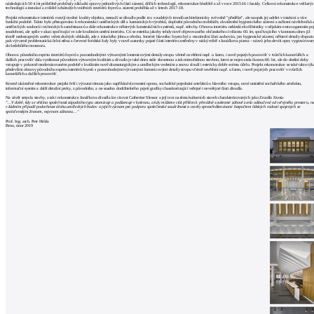
architektů
následujících 50 ti let průběžně probíhaly základní opravy jednotlivých částí zázemí, dílčích technologií, rekonstrukce hlediště a až v roce 2015-16 i fasády. Celková rekonstrukce veškerý
technologií a instalací a zvláště zchátralých vnitřních interiérů foyerů a zázemí proběhla až v letech 2017-18.
Katalog
Projekt rekonstrukce interiérů rozvíjí možné kvality objektu, nesnaží se divadlo podle tzv. soudobých trendů architektonicky svévolně "předělat", ale naopak jej udržet v intaktní a více
funkční podobě. Takto bylo přistupováno k rekonstrukci uměleckých děl a kamenických výrobků, doplnění původního mobiliáře, zkvalitnění hygienického zázemí a zařízení návštěvníků 
uměleckých souborů i technických zaměstnanců a dále rekonstrukce některých konstrukčních systémů, např. střechy. Obnova interiéru nehledá ekvilibristiky v nějakém extravagantním poj
dodavatelů
soudobosti, ale spíše v aluzi spočívající ve zde kvalitním umění interiéru. Ctí se estetika jakoby tehdy nově objevovaného občanského civilizmu 60. let, spočívajícího v kontrastu dnes již
téměř nedostupných anebo velmi drahých obkladů, zde z iránského jilmu a ořechu. Interiér hlavního foyeru byl z maximální části zachován, jen hygienické zázemí, některé detaily dispozic
Vložit
pak výtvarně problematická čelní stěna z červené švédské žuly byly v nově autorsky pojaté části interiéru změněny v nízký reliéf s Janáčkova písma – názvů jeho devíti oper, vygravírova
do šedobílého mramoru.
inzerát
Obnova původního espritu interiérů foyerů s pozoruhodnými výtvarnými lomenicovými detaily stropu včetně osvětlení např. u šaten, i nově pojatých pracovišť v tvůrčích kancelářích a
dalších pracovišť dala vyniknout původním výtvarným kvalitám a divadlo je také dnes stále skromnou a tak mimořádnou stavbou, která se nejen stala ikonou 60. let, ale do dnešní doby
vstupuje v pokorně modernizovaném podobě s kvalitním nově dramaturgickým a uměleckým vedením a znovu slouží i esteticky dobře svému účelu. Projekt rekonstrukce se také takto týk
do
především obnovy původního espritu interiérů foyerů s pozoruhodnými výtvarnými lomenicovými detaily stropu včetně osvětlení např. u šaten, i nově pojatých pracovišť v tvůrčích
kancelářích a dalších pracovišť.
burzy
Kromě ukázněné rekonstrukce projekt řeší i výrazná témata jako například slavnostní oponu, sochařské pojednání artefaktů u hlavního vstupu, nové umístění sochařského artefaktu,
informační systém a další detailní prvky, z původního, a ne snadno dodržitelného pojetí grafiky charakterizující veřejné i neveřejné části divadla.
práce
Na závěr smyslu stavby, a tak i rekonstrukce Janáčkova divadla lze citovat Catherine Slessor a její text na téma kulturních staveb charakterizovaných jako Zrcadlo života:
"…V době, kdy se většina společností západního typu atomizuje a podlamuje v kolenou, a kdy můžeme cítit příklon k převážně soukromé zábavě zcela odloučené od veřejného prostoru, ne
v žádném případě podceňovat úlohu uměleckých budov a jejich význam pro podporu společenské soudržnosti a osvěty zprostředkovávané bezpočtem lidských radostí spojených se
společenským životem, nejenom zábavou…"
Newsletter
Prof. Ing. arch. Petr Hrůša
Brno, únor 2019
Přihlaste se k odběru našeho pravidelného
týdenního newsletteru:
Fill in „nospam“
© Archiweb, s.r.o. 1997-2026
ISSN: 1801-3902