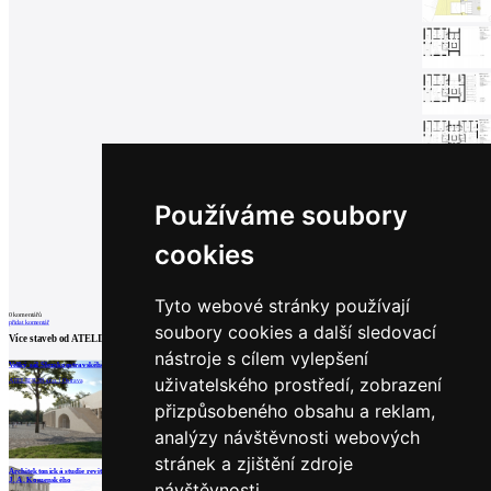
Používáme soubory
cookies
Tyto webové stránky používají
0
komentářů
přidat komentář
soubory cookies a další sledovací
Více staveb od
ATELIER 38 s.r.o.
nástroje s cílem vylepšení
Velký sál Slezskoostravského hradu
Obytný soubor EMA
Interiér smuteční síně
uživatelského prostředí, zobrazení
ATELIER 38 s.r.o. | Ostrava
ATELIER 38 s.r.o. | Ostrava
ATELIER 38 s.r.o. | Bohumín
přizpůsobeného obsahu a reklam,
analýzy návštěvnosti webových
stránek a zjištění zdroje
načíst další
Architektonická studie revitalizace náměstí
J. A. Komenského
návštěvnosti.