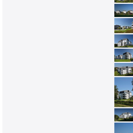
architektů
Katalog
dodavatelů
Vložit
inzerát
do
burzy
práce
Newsletter
Přihlaste se k odběru našeho pravidelného
týdenního newsletteru:
Fill in „nospam“
© Archiweb, s.r.o. 1997-2026
ISSN: 1801-3902