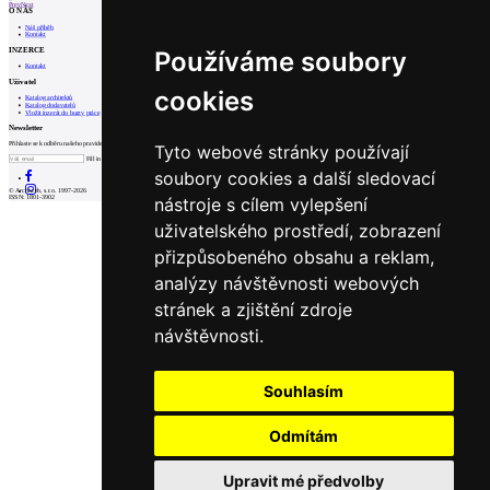
Prev
Next
O NÁS
Náš příběh
Kontakt
INZERCE
Používáme soubory
Kontakt
Uživatel
cookies
Katalog architektů
Katalog dodavatelů
Vložit inzerát do burzy práce
Newsletter
Přihlaste se k odběru našeho pravidelného týdenního newsletteru:
Tyto webové stránky používají
Fill in „nospam“
soubory cookies a další sledovací
© Archiweb, s.r.o. 1997-2026
nástroje s cílem vylepšení
ISSN: 1801-3902
uživatelského prostředí, zobrazení
přizpůsobeného obsahu a reklam,
analýzy návštěvnosti webových
stránek a zjištění zdroje
návštěvnosti.
Souhlasím
Odmítám
Upravit mé předvolby