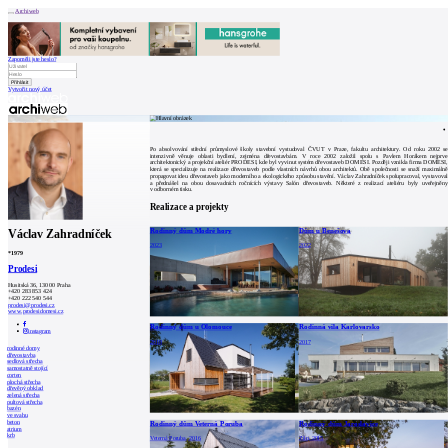
Archiweb
Zapoměli jste heslo?
Vytvořit nový účet
Zprávy
Architekti
Stavby
Katalog
Po absolvování střední průmyslové školy stavební vystudoval ČVUT v Praze, fakultu architektury. Od roku 2002 se
E-shop
intenzivně věnuje oblasti bydlení, zejména dřevostavbám. V roce 2002 založil spolu s Pavlem Horákem nejprve
Burza práce
157
architektonický a projekční ateliér PRODESI, kde byl vyvinut systém dřevostaveb DOMESI. Později vznikla firma DOMESI,
která se specializuje na realizace dřevostaveb podle vlastních návrhů obou architektů. Obě společnosti se snaží maximálně
en
propagovat ideu dřevostaveb jako moderního a ekologického způsobu stavění. Václav Zahradníček spolupracoval, vystavoval
a přednášel na obou dosavadních ročnících výstavy Salón dřevostaveb. Některé z realizací ateliéru byly uveřejněny
v odborném tisku.
Realizace a projekty
0
Rodinný dům Modré hory
Dům u Benešova
Václav Zahradníček
2023
2022
*
1979
Prodesi
Husitská 36, 130 00 Praha
+420 283 853 424
+420 222 540 544
prodesi@prodesi.cz
www.prodesidomesi.cz
Rodinný dům u Olomouce
Rodinná vila Karlovarsko
instagram
2018
2017
rodinné domy
dřevostavba
sedlová střecha
samostatně stojící
corten
plochá střecha
dřevěný obklad
zelená střecha
pultová střecha
bazén
ve svahu
beton
Rodinný dům Veterná Poruba
Rodinný dům Jaroslavice
atrium
krb
Veterná Poruba, 2016
Zlín, 2015