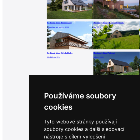
Rodinný dům Předměřice
Rodinný dům v Peci u Domažlic
Předměřice nad Jizerou, 2015
Pec, 2014
Rodinný dům Středokluky
Rodinný dům Pulečný
Středokluky, 2014
Pulečný, 2011
Rodinný dům Domesi – Roprachtice
Rodinný dům Domesi – Klánovice
Roprachtice, 2011
Klánovice, 2009
Používáme soubory
cookies
RD Domesi – Ptice
Rodinný dům Domesi – Zaječice III.
Ptice, 2009
Zaječice, 2007
Tyto webové stránky používají
soubory cookies a další sledovací
nástroje s cílem vylepšení