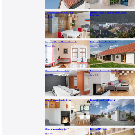
Rekonstrukce bytu Šumavská
Obytný soubor rodinných domů, Brno -
Ivanovice
Brno, 2020
Brno, 2020
Expozice litiny v Muzeu Blanenska
Rodinný dům v Lelekovicích
Blansko, 2019
Lelekovice, 2019
Dům s kancelářemi a byty
Interiér rodinného domu v Brně
Brno, 2019
Brno, 2019
Interiér mezonetového bytu
Rekonstrukce bytu Lipová
Brno, 2018
Brno, 2017
Monogram espresso bar
Interiér RD v Brně
Brno, 2017
Brno, 2016