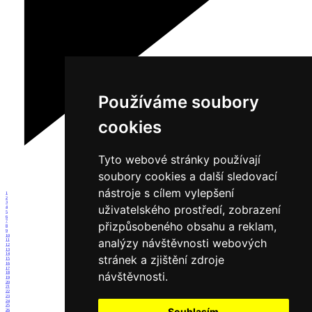
Používáme soubory
cookies
Tyto webové stránky používají
soubory cookies a další sledovací
nástroje s cílem vylepšení
1
2
3
uživatelského prostředí, zobrazení
4
5
6
7
přizpůsobeného obsahu a reklam,
8
9
10
analýzy návštěvnosti webových
11
12
13
14
stránek a zjištění zdroje
15
16
17
návštěvnosti.
18
19
20
21
22
23
24
25
Souhlasím
26