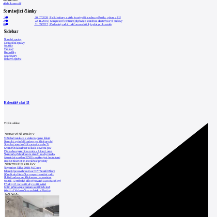
0
komentářů
přidat komentář
Související články
1
20.07.2020
|
Palác kultury a vědy je nejvyšší stavbou v Polsku, pátou v EU
2
22.11.2016
|
Kongresové centrum připravuje soutěž na dostavbu své budovy
0
01.09.2012
|
Varšavský radní 'udal' socrealistický palác prokuratuře
Sidebar
Domácí zprávy
Zahraniční zprávy
Soutěže
Výstavy
Přednášky
Rozhovory
Tiskové zprávy
Kalendář akcí
15
Vložit událost
NEJNOVĚJŠÍ ZPRÁVY
Světelné instalace a videomapping lákají
Demolici vyhořelé budovy ve Zlíně urychl
Odvolací soud nařídil zastavit stavbu Tr
Kroměřížská radnice získala stavební pov
Výstavba urgentního centra v Liberci ome
Nymburk přehodnocuje záměr stavby školky
Akustické zasklení IZOS s ověřenými hodnotami
Projekt Blueriot: Kancelářské prostory
NEJČTENĚJŠÍ ZPRÁVY
November Talks 2018: M.Corea
Jak nejlépe navrhnout kuchyň? Soutěž Blum
Dům Karla Hubáčka – experimentální rodin
Hořící budova ve Zlíně se na dvou místec
Soutěž „Umělecké dílo věnované Lucii Bakešové
Tři dny, tři noci a tři vily v záři světel
Kolín připravuje centrum sociálních služ
World of Volvo očima architekta Martina
KATALOG