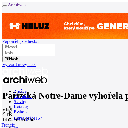
Archiweb
Zapoměli jste heslo?
Vytvořit nový účet
Zprávy
Pařížská Notre-Dame vyhořela p
Architekti
Stavby
Katalog
Vložil
E-shop
ČTK
Burza práce
157
14.04.2024 07:00
Francie
en