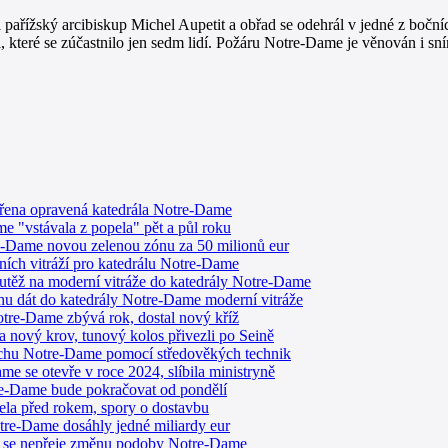
 pařížský arcibiskup Michel Aupetit a obřad se odehrál v jedné z bočníc
ba, které se zúčastnilo jen sedm lidí. Požáru Notre-Dame je věnován 
evřena opravená katedrála Notre-Dame
e "vstávala z popela" pět a půl roku
e-Dame novou zelenou zónu za 50 milionů eur
ních vitráží pro katedrálu Notre-Dame
utěž na moderní vitráže do katedrály Notre-Dame
rhu dát do katedrály Notre-Dame moderní vitráže
re-Dame zbývá rok, dostal nový kříž
 nový krov, tunový kolos přivezli po Seině
řechu Notre-Dame pomocí středověkých technik
e se otevře v roce 2024, slíbila ministryně
re-Dame bude pokračovat od pondělí
la před rokem, spory o dostavbu
tre-Dame dosáhly jedné miliardy eur
 se nepřeje změnu podoby Notre-Dame