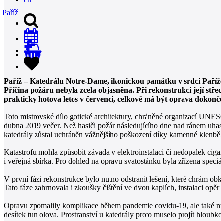
Paříž
0
Paříž – Katedrálu Notre-Dame, ikonickou památku v srdci Paříže, 
Příčina požáru nebyla zcela objasněna. Při rekonstrukci její stře
prakticky hotova letos v červenci, celkově má být oprava dokonč
Toto mistrovské dílo gotické architektury, chráněné organizací UN
dubna 2019 večer. Než hasiči požár následujícího dne nad ránem uhasili
katedrály zůstal uchráněn vážnějšího poškození díky kamenné klenbě, kt
Katastrofu mohla způsobit závada v elektroinstalaci či nedopalek cig
i veřejná sbírka. Pro dohled na opravu svatostánku byla zřízena speciá
V první fázi rekonstrukce bylo nutno odstranit lešení, které chrám o
Tato fáze zahrnovala i zkoušky čištění ve dvou kaplích, instalaci opěr 
Opravu zpomalily komplikace během pandemie covidu-19, ale také nutn
desítek tun olova. Prostranství u katedrály proto muselo projít hloub