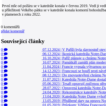
První mše od požáru se v katedrále konala v červnu 2019. Vedl ji vedl
u příležitosti Velkého pátku se v katedrále konala komorní bohosluž
v plamenech z roku 2022.
0
komentářů
přidat komentář
Související články
0
07.12.2024
|
V Paříži byla slavnostně ot
0
06.12.2024
|
Ikonická katedrála Notre-Dam
0
16.10.2024
|
Paříž plánuje u chrámu Notr
0
16.07.2024
|
Památkáři zamítli plán moder
0
11.04.2024
|
Francie vypsala výtvarnou so
0
14.12.2023
|
Francouzi se bouří proti náv
0
08.12.2023
|
Do znovuotevření chrámu Not
0
11.07.2023
|
Katedrála Notre-Dame dostala
0
05.06.2023
|
Tesaři opravují zničenou st
0
28.07.2022
|
Opravená katedrála Notre-Dam
0
24.04.2020
|
Rekonstrukce katedrály Not
0
13.04.2020
|
Katedrála Notre Dame vyhoře
0
13.05.2019
|
Přislíbené dary na opravu No
0
01.05.2019
|
Průzkum: Většina Francouzů