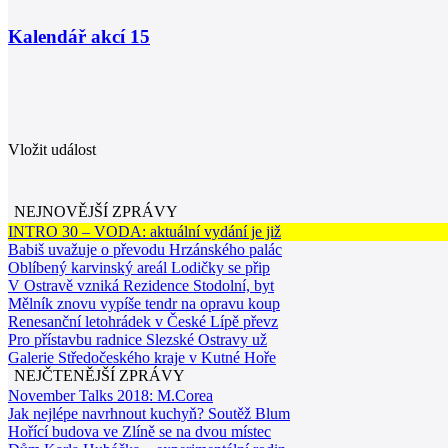
Kalendář akcí
15
Vložit událost
NEJNOVĚJŠÍ ZPRÁVY
INTRO 30 – VODA: aktuální vydání je již
Babiš uvažuje o převodu Hrzánského palác
Oblíbený karvinský areál Lodičky se přip
V Ostravě vzniká Rezidence Stodolní, byt
Mělník znovu vypíše tendr na opravu koup
Renesanční letohrádek v České Lípě převz
Pro přístavbu radnice Slezské Ostravy už
Galerie Středočeského kraje v Kutné Hoře
NEJČTENĚJŠÍ ZPRÁVY
November Talks 2018: M.Corea
Jak nejlépe navrhnout kuchyň? Soutěž Blum
Hořící budova ve Zlíně se na dvou místec