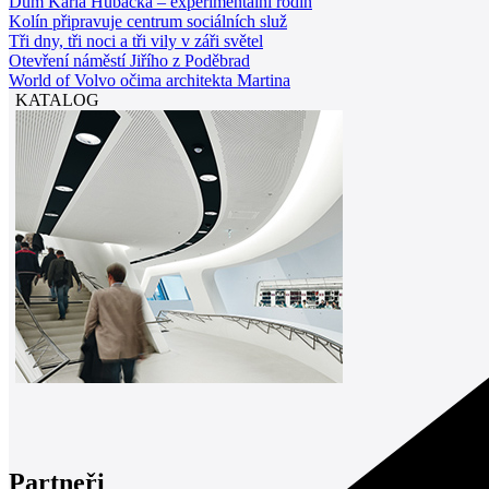
Dům Karla Hubáčka – experimentální rodin
Kolín připravuje centrum sociálních služ
Tři dny, tři noci a tři vily v záři světel
Otevření náměstí Jiřího z Poděbrad
World of Volvo očima architekta Martina
KATALOG
Partneři