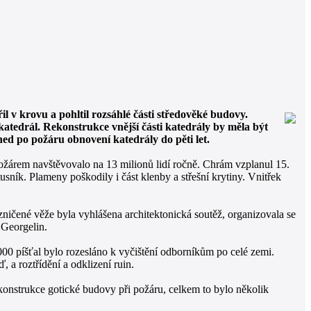
l v krovu a pohltil rozsáhlé části středověké budovy.
 katedrál. Rekonstrukce vnější části katedrály by měla být
ed po požáru obnovení katedrály do pěti let.
žárem navštěvovalo na 13 milionů lidí ročně. Chrám vzplanul 15.
usník. Plameny poškodily i část klenby a střešní krytiny. Vnitřek
zničené věže byla vyhlášena architektonická soutěž, organizovala se
 Georgelin.
000 píšťal bylo rozesláno k vyčištění odborníkům po celé zemi.
, a roztřídění a odklizení ruin.
konstrukce gotické budovy při požáru, celkem to bylo několik