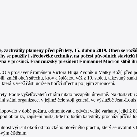
zachvátily plameny před pěti lety, 15. dubna 2019. Oheň se rozšíři
chy se použily i středověké techniky, na počest původních stavitelů
ena v prosinci. Francouzský prezident Emmanuel Macron slíbil ihn
ESCO a proslavené románem Victora Huga Zvoník u Matky Boží, před po
, zničil oheň střechu, krov a špičatou věž z 19. století, takzvaný sankt
erá z větší části udržela hořící střechu po jejím zhroucení.
arety. Podle vyšetřovatelů chrám nikdo nezapálil úmyslně. Na dostavbu 
lní státní organizace, v jejímž čele stojí generál ve výslužbě Jean-Louis
bklopovalo v době požáru, odmontovat a odvézt velké varhany, jejichž 8
pod oblouky, zajištění místa, kde trojlodím katedrály prochází příčná loď
ost vyčistit okolí od toxického olověného prachu, který se uvolnil z 
kovým čištěním.