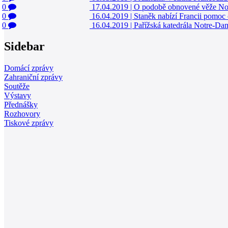
0
17.04.2019
|
O podobě obnovené věže Not
0
16.04.2019
|
Staněk nabízí Francii pomoc
0
16.04.2019
|
Pařížská katedrála Notre-Dame
Sidebar
Domácí zprávy
Zahraniční zprávy
Soutěže
Výstavy
Přednášky
Rozhovory
Tiskové zprávy