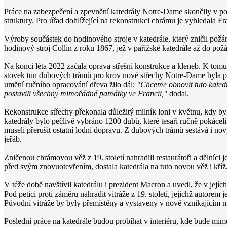
Práce na zabezpečení a zpevnění katedrály Notre-Dame skončily v pol
struktury. Pro úřad dohlížející na rekonstrukci chrámu je vyhledala
Výroby součástek do hodinového stroje v katedrále, který zničil po
hodinový stroj Collin z roku 1867, jež v pařížské katedrále až do požá
Na konci léta 2022 začala oprava střešní konstrukce a kleneb. K tomu
stovek tun dubových trámů pro krov nové střechy Notre-Dame byla pro 
umění ručního opracování dřeva žilo dál:
"Chceme obnovit tuto katedr
postavili všechny mimořádné památky ve Francii,"
dodal.
Rekonstrukce střechy překonala důležitý milník loni v květnu, kdy b
katedrály bylo pečlivě vybráno 1200 dubů, které tesaři ručně pokácel
museli přerušit ostatní lodní dopravu. Z dubových trámů sestává i nov
jeřáb.
Zničenou chrámovou věž z 19. století nahradili restaurátoři a dělníci 
před svým znovuotevřením, dostala katedrála na tuto novou věž i kříž
V téže době navštívil katedrálu i prezident Macron a uvedl, že v jej
Pod petici proti záměru nahradit vitráže z 19. století, jejichž autore
Původní vitráže by byly přemístěny a vystaveny v nově vznikajícím m
Poslední práce na katedrále budou probíhat v interiéru, kde bude mim