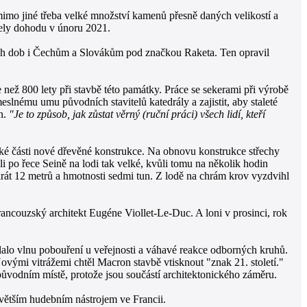
mimo jiné třeba velké množství kamenů přesně daných velikostí a
řely dohodu v únoru 2021.
kých dob i Čechům a Slovákům pod značkou Raketa. Ten opravil
než 800 lety při stavbě této památky. Práce se sekerami při výrobě
lnému umu původních stavitelů katedrály a zajistit, aby staleté
n.
"Je to způsob, jak zůstat věrný (ruční práci) všech lidí, kteří
lké části nové dřevěné konstrukce. Na obnovu konstrukce střechy
i po řece Seině na lodi tak velké, kvůli tomu na několik hodin
 krát 12 metrů a hmotnosti sedmi tun. Z lodě na chrám krov vyzdvihl
 francouzský architekt Eugéne Viollet-Le-Duc. A loni v prosinci, rok
olalo vlnu pobouření u veřejnosti a váhavé reakce odborných kruhů.
 Novými vitrážemi chtěl Macron stavbě vtisknout "znak 21. století."
ůvodním místě, protože jsou součástí architektonického záměru.
jvětším hudebním nástrojem ve Francii.