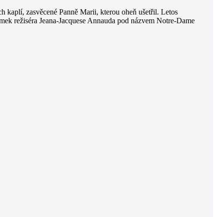
h kaplí, zasvěcené Panně Marii, kterou oheň ušetřil. Letos
i snímek režiséra Jeana-Jacquese Annauda pod názvem Notre-Dame