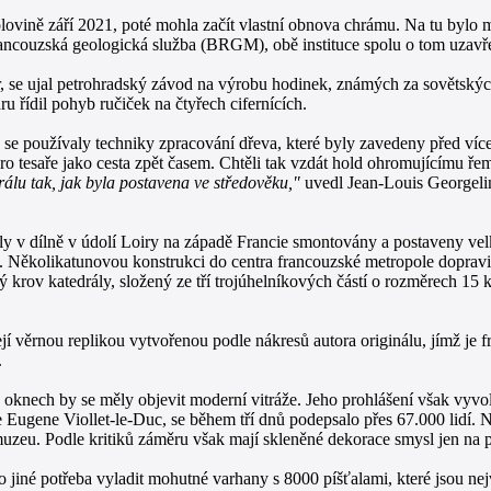
ovině září 2021, poté mohla začít vlastní obnova chrámu. Na tu bylo 
 Francouzská geologická služba (BRGM), obě instituce spolu o tom uzav
žár, se ujal petrohradský závod na výrobu hodinek, známých za sověts
ru řídil pohyb ručiček na čtyřech cifernících.
 se používaly techniky zpracování dřeva, které byly zavedeny před více 
tesaře jako cesta zpět časem. Chtěli tak vzdát hold ohromujícímu řemes
álu tak, jak byla postavena ve středověku,"
uvedl Jean-Louis Georgeli
yly v dílně v údolí Loiry na západě Francie smontovány a postaveny ve
i. Několikatunovou konstrukci do centra francouzské metropole dopravil
ý krov katedrály, složený ze tří trojúhelníkových částí o rozměrech 15
její věrnou replikou vytvořenou podle nákresů autora originálu, jímž je
.
ích oknech by se měly objevit moderní vitráže. Jeho prohlášení však vyv
m je Eugene Viollet-le-Duc, se během tří dnů podepsalo přes 67.000 lidí.
uzeu. Podle kritiků záměru však mají skleněné dekorace smysl jen na p
o jiné potřeba vyladit mohutné varhany s 8000 píšťalami, které jsou ne