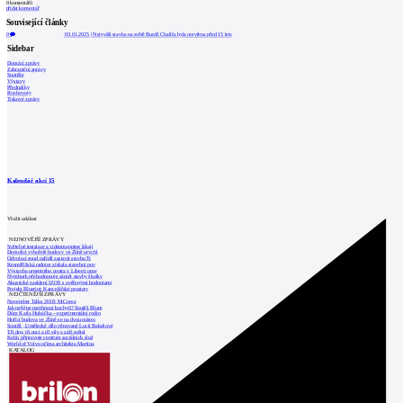
0
komentářů
přidat komentář
Související články
0
03.01.2025
|
Nejvyšší stavba na světě Burdž Chalífa byla otevřena před 15 lety
Sidebar
Domácí zprávy
Zahraniční zprávy
Soutěže
Výstavy
Přednášky
Rozhovory
Tiskové zprávy
Kalendář akcí
15
Vložit událost
NEJNOVĚJŠÍ ZPRÁVY
Světelné instalace a videomapping lákají
Demolici vyhořelé budovy ve Zlíně urychl
Odvolací soud nařídil zastavit stavbu Tr
Kroměřížská radnice získala stavební pov
Výstavba urgentního centra v Liberci ome
Nymburk přehodnocuje záměr stavby školky
Akustické zasklení IZOS s ověřenými hodnotami
Projekt Blueriot: Kancelářské prostory
NEJČTENĚJŠÍ ZPRÁVY
November Talks 2018: M.Corea
Jak nejlépe navrhnout kuchyň? Soutěž Blum
Dům Karla Hubáčka – experimentální rodin
Hořící budova ve Zlíně se na dvou místec
Soutěž „Umělecké dílo věnované Lucii Bakešové
Tři dny, tři noci a tři vily v záři světel
Kolín připravuje centrum sociálních služ
World of Volvo očima architekta Martina
KATALOG