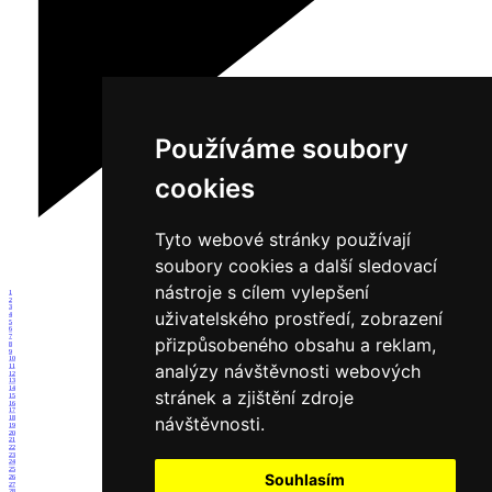
Používáme soubory
cookies
Tyto webové stránky používají
soubory cookies a další sledovací
nástroje s cílem vylepšení
1
2
3
uživatelského prostředí, zobrazení
4
5
6
7
přizpůsobeného obsahu a reklam,
8
9
10
analýzy návštěvnosti webových
11
12
13
14
stránek a zjištění zdroje
15
16
17
návštěvnosti.
18
19
20
21
22
23
24
25
Souhlasím
26
27
28