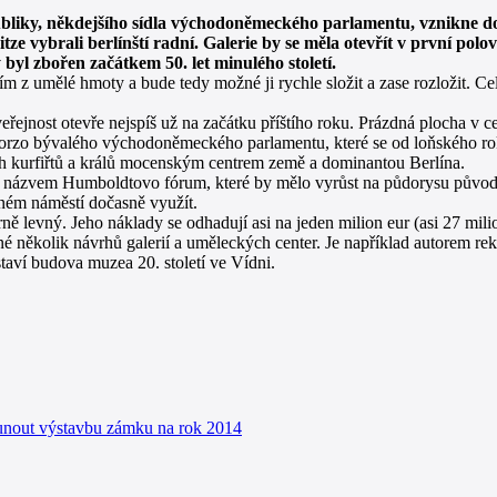
publiky, někdejšího sídla východoněmeckého parlamentu, vznikne 
ze vybrali berlínští radní. Galerie by se měla otevřít v první pol
byl zbořen začátkem 50. let minulého století.
 z umělé hmoty a bude tedy možné ji rychle složit a zase rozložit. Ce
řejnost otevře nejspíš už na začátku příštího roku. Prázdná plocha v
orzo bývalého východoněmeckého parlamentu, které se od loňského roku 
h kurfiřtů a králů mocenským centrem země a dominantou Berlína.
 názvem Humboldtovo fórum, které by mělo vyrůst na půdorysu původníh
aném náměstí dočasně využít.
ě levný. Jeho náklady se odhadují asi na jeden milion eur (asi 27 mili
několik návrhů galerií a uměleckých center. Je například autorem re
taví budova muzea 20. století ve Vídni.
sunout výstavbu zámku na rok 2014