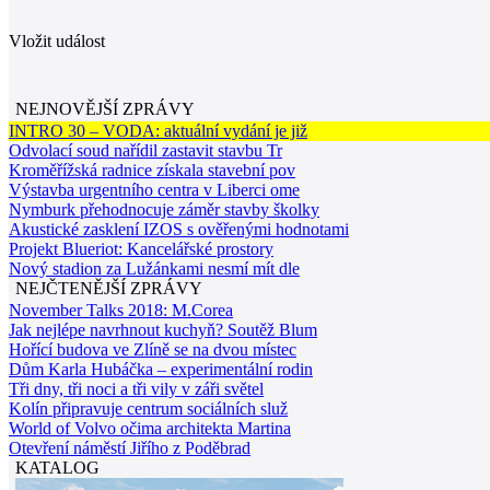
Vložit událost
NEJNOVĚJŠÍ ZPRÁVY
INTRO 30 – VODA: aktuální vydání je již
Odvolací soud nařídil zastavit stavbu Tr
Kroměřížská radnice získala stavební pov
Výstavba urgentního centra v Liberci ome
Nymburk přehodnocuje záměr stavby školky
Akustické zasklení IZOS s ověřenými hodnotami
Projekt Blueriot: Kancelářské prostory
Nový stadion za Lužánkami nesmí mít dle
NEJČTENĚJŠÍ ZPRÁVY
November Talks 2018: M.Corea
Jak nejlépe navrhnout kuchyň? Soutěž Blum
Hořící budova ve Zlíně se na dvou místec
Dům Karla Hubáčka – experimentální rodin
Tři dny, tři noci a tři vily v záři světel
Kolín připravuje centrum sociálních služ
World of Volvo očima architekta Martina
Otevření náměstí Jiřího z Poděbrad
KATALOG