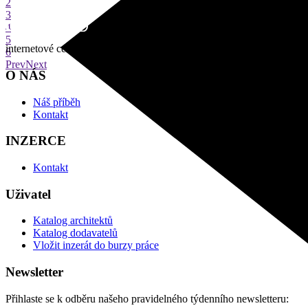
2
3
4
5
internetové centrum architektury
6
Prev
Next
O NÁS
Náš příběh
Kontakt
INZERCE
Kontakt
Uživatel
Katalog architektů
Katalog dodavatelů
Vložit inzerát do burzy práce
Newsletter
Přihlaste se k odběru našeho pravidelného týdenního newsletteru: