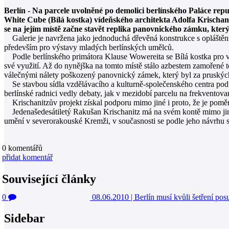
Berlín - Na parcele uvolněné po demolici berlínského Paláce re
White Cube (Bílá kostka) vídeňského architekta Adolfa Krischanit
se na jejím místě začne stavět replika panovnického zámku, který 
Galerie je navržena jako jednoduchá dřevěná konstrukce s opláštěním
především pro výstavy mladých berlínských umělců.
Podle berlínského primátora Klause Wowereita se Bílá kostka pro ve
své využití. Až do nynějška na tomto místě stálo azbestem zamořené t
válečnými nálety poškozený panovnický zámek, který byl za pruskýc
Se stavbou sídla vzdělávacího a kulturně-společenského centra pod
berlínské radnici vedly debaty, jak v mezidobí parcelu na frekventov
Krischanitzův projekt získal podporu mimo jiné i proto, že je poměrn
Jedenašedesátiletý Rakušan Krischanitz má na svém kontě mimo jiné 
umění v severorakouské Kremži, v současnosti se podle jeho návrhu s
0
komentářů
přidat komentář
Související články
0
08.06.2010
|
Berlín musí kvůli šetření po
Sidebar