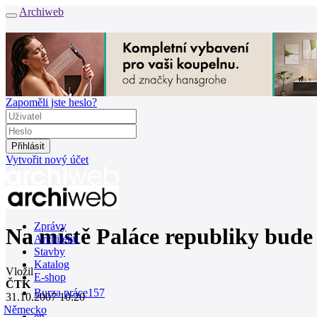
Archiweb
Zapoměli jste heslo?
Vytvořit nový účet
Zprávy
Na místě Paláce republiky bude 
Architekti
Stavby
Katalog
Vložil
E-shop
ČTK
Burza práce
157
31.10.2007 10:20
Německo
en