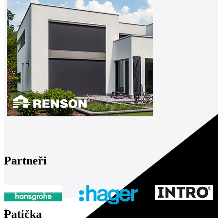
Partneři
1
Patička