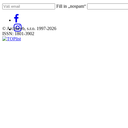
Fill in „nospam“
© Archiweb, s.r.o. 1997-2026
ISSN: 1801-3902