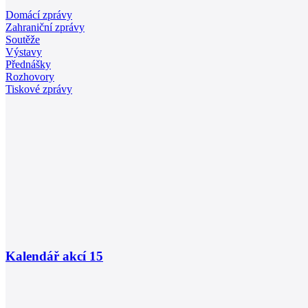
Domácí zprávy
Zahraniční zprávy
Soutěže
Výstavy
Přednášky
Rozhovory
Tiskové zprávy
Kalendář akcí
15