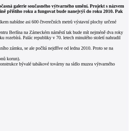
dočasná galerie současného výtvarného umění. Projekt s názvem
ovině příštího roku a fungovat bude nanejvýš do roku 2010. Pak
lkem nabídne asi 600 čtverečních metrů výstavní plochy určené
 centru Berlína na Zámeckém náměstí tak bude mít nejméně dva roky
rozebírá. Palác republiky v 70. letech minulého století nahradil
o zámku, se ale počítá nejdříve od ledna 2010. Proto se na
onů korun).
konstrukce bývalé tabákové továrny na sídlo muzea výtvarného