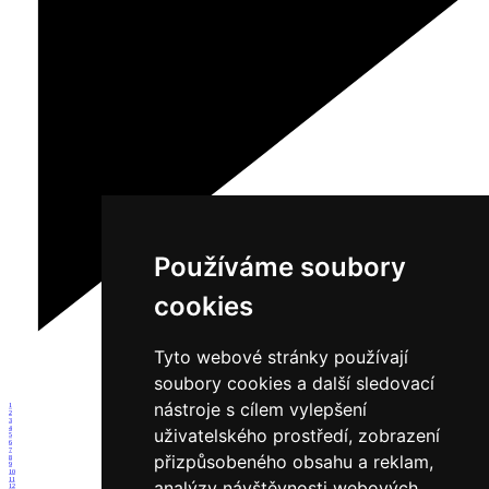
Používáme soubory
cookies
Tyto webové stránky používají
soubory cookies a další sledovací
nástroje s cílem vylepšení
1
2
3
4
uživatelského prostředí, zobrazení
5
6
7
přizpůsobeného obsahu a reklam,
8
9
10
11
analýzy návštěvnosti webových
12