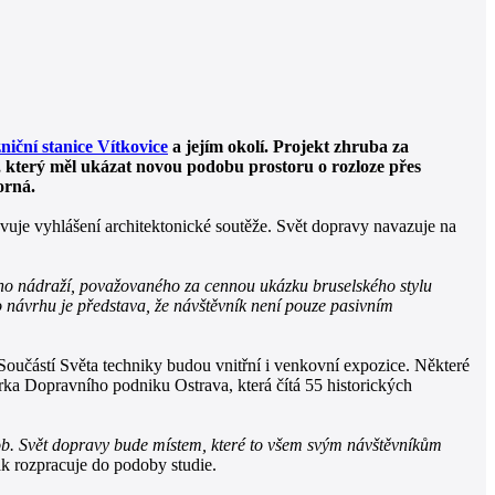
zniční stanice Vítkovice
a jejím okolí. Projekt zhruba za
, který měl ukázat novou podobu prostoru o rozloze přes
orná.
ravuje vyhlášení architektonické soutěže. Svět dopravy navazuje na
kého nádraží, považovaného za cennou ukázku bruselského stylu
o návrhu je představa, že návštěvník není pouze pasivním
Součástí Světa techniky budou vnitřní i venkovní expozice. Některé
rka Dopravního podniku Ostrava, která čítá 55 historických
ásob. Svět dopravy bude místem, které to všem svým návštěvníkům
k rozpracuje do podoby studie.