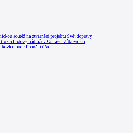
onickou soutěž na ztvárnění projektu Svět dopravy
strukci budovy nádraží v Ostravě-Vítkovicích
tkovice bude finanční úřad