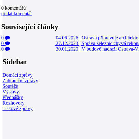
0
komentářů
přidat komentář
Související články
0
04.06.2026
|
Ostrava připravuje architekt
0
27.12.2023
|
Správa železnic chystá rekon
0
30.01.2020
|
V budově nádraží Ostrava-Ví
Sidebar
Domácí zprávy
Zahraniční zprávy
Soutěže
Výstavy
Přednášky
Rozhovory
Tiskové zprávy