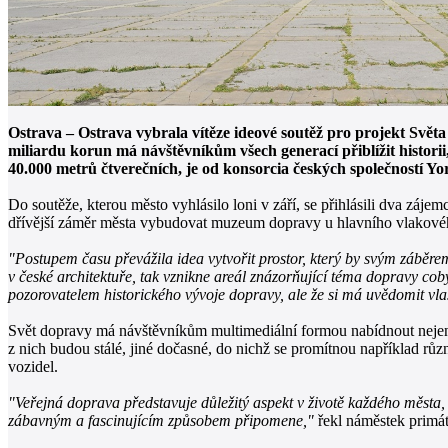
Ostrava – Ostrava vybrala vítěze ideové soutěž pro projekt Svět
miliardu korun má návštěvníkům všech generací přiblížit histori
40.000 metrů čtverečních, je od konsorcia českých společností
Do soutěže, kterou město vyhlásilo loni v září, se přihlásili dva záj
dřívější záměr města vybudovat muzeum dopravy u hlavního vlakové
"Postupem času převážila idea vytvořit prostor, který by svým záběre
v české architektuře, tak vznikne areál znázorňující téma dopravy co
pozorovatelem historického vývoje dopravy, ale že si má uvědomit vla
Svět dopravy má návštěvníkům multimediální formou nabídnout nejen p
z nich budou stálé, jiné dočasné, do nichž se promítnou například rů
vozidel.
"Veřejná doprava představuje důležitý aspekt v životě každého města,
zábavným a fascinujícím způsobem připomene,"
řekl náměstek primát