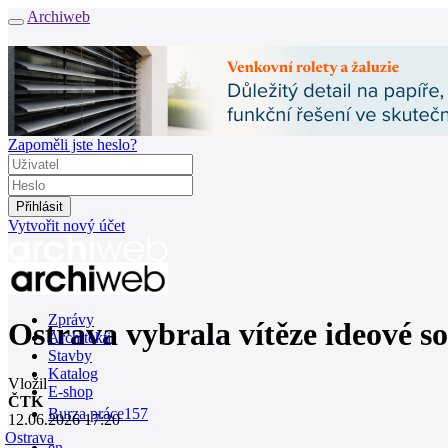
Archiweb
Zapoměli jste heslo?
Vytvořit nový účet
Zprávy
Ostrava vybrala vítěze ideové s
Architekti
Stavby
Katalog
Vložil
E-shop
ČTK
Burza práce
157
12.06.2026 17:20
Ostrava
en