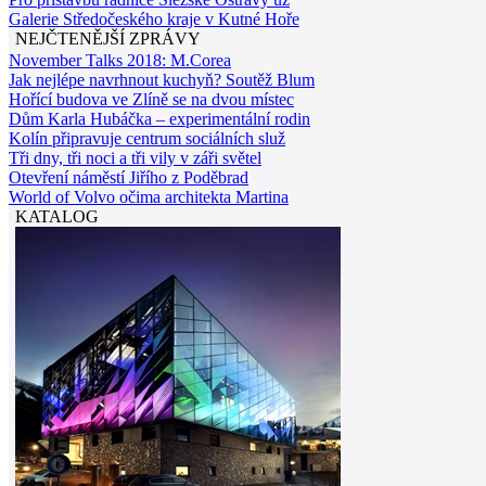
Galerie Středočeského kraje v Kutné Hoře
NEJČTENĚJŠÍ ZPRÁVY
November Talks 2018: M.Corea
Jak nejlépe navrhnout kuchyň? Soutěž Blum
Hořící budova ve Zlíně se na dvou místec
Dům Karla Hubáčka – experimentální rodin
Kolín připravuje centrum sociálních služ
Tři dny, tři noci a tři vily v záři světel
Otevření náměstí Jiřího z Poděbrad
World of Volvo očima architekta Martina
KATALOG