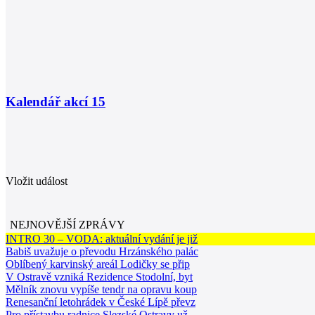
Kalendář akcí
15
Vložit událost
NEJNOVĚJŠÍ ZPRÁVY
INTRO 30 – VODA: aktuální vydání je již
Babiš uvažuje o převodu Hrzánského palác
Oblíbený karvinský areál Lodičky se přip
V Ostravě vzniká Rezidence Stodolní, byt
Mělník znovu vypíše tendr na opravu koup
Renesanční letohrádek v České Lípě převz
Pro přístavbu radnice Slezské Ostravy už