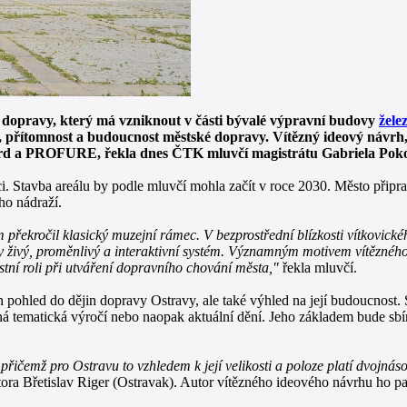
a dopravy, který má vzniknout v části bývalé výpravní budovy
žele
i, přítomnost a budoucnost městské dopravy. Vítězný ideový návrh
 Yord a PROFURE, řekla dnes ČTK mluvčí magistrátu Gabriela Pok
emci. Stavba areálu by podle mluvčí mohla začít v roce 2030. Město přip
ho nádraží.
m překročil klasický muzejní rámec. V bezprostřední blízkosti vítkovic
by živý, proměnlivý a interaktivní systém. Významným motivem vítěznéh
stní roli při utváření dopravního chování města,"
řekla mluvčí.
ohled do dějin dopravy Ostravy, ale také výhled na její budoucnost. 
zná tematická výročí nebo naopak aktuální dění. Jeho základem bude sbí
 přičemž pro Ostravu to vzhledem k její velikosti a poloze platí dvojn
ora Břetislav Riger (Ostravak). Autor vítězného ideového návrhu ho pa