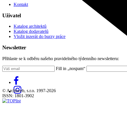
Kontakt
Uživatel
Katalog architektů
Katalog dodavatelů
Vložit inzerát do burzy práce
Newsletter
Přihlaste se k odběru našeho pravidelného týdenního newsletteru:
Fill in „nospam“
© Archiweb, s.r.o. 1997-2026
ISSN: 1801-3902