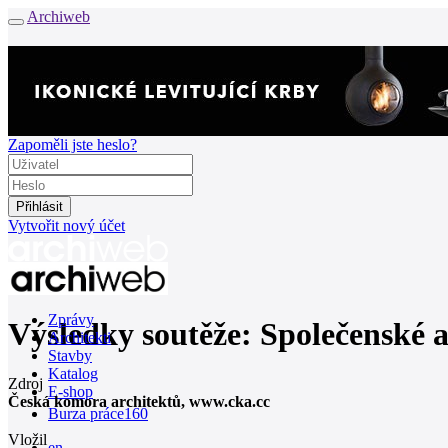
Archiweb
Zapoměli jste heslo?
Vytvořit nový účet
Zprávy
Výsledky soutěže: Společenské 
Architekti
Stavby
Katalog
Zdroj
E-shop
Česká komora architektů, www.cka.cc
Burza práce
160
Vložil
en