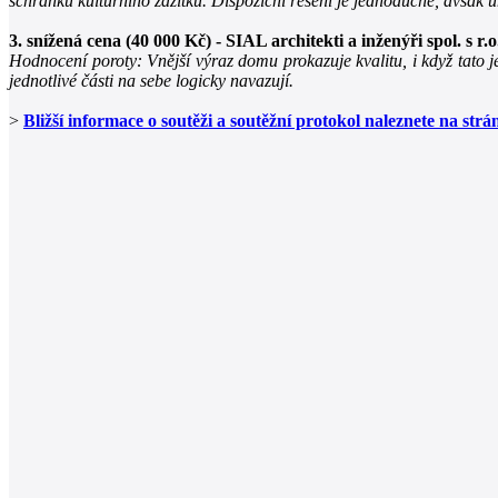
schránku kulturního zážitku. Dispoziční řešení je jednoduché, avša
3. snížená cena (40 000 Kč) - SIAL architekti a inženýři spol. s r.o
Hodnocení poroty: Vnější výraz domu prokazuje kvalitu, i když tato j
jednotlivé části na sebe logicky navazují.
>
Bližší informace o soutěži a soutěžní protokol naleznete na st