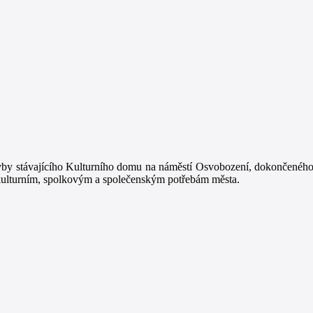
vby stávajícího Kulturního domu na náměstí Osvobození, dokončeného
 kulturním, spolkovým a společenským potřebám města.