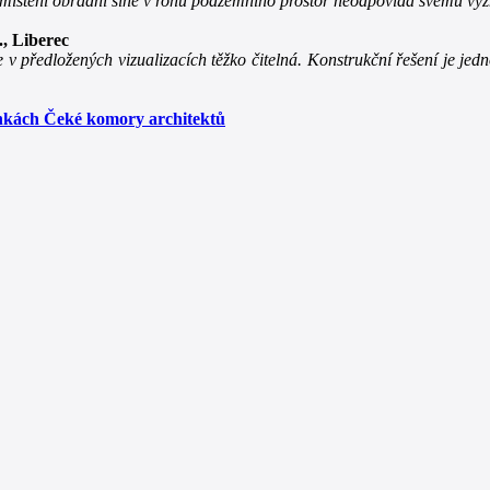
k umístění obřadní síně v rohu podzemního prostor neodpovídá svému vý
., Liberec
e v předložených vizualizacích těžko čitelná. Konstrukční řešení je jed
ránkách Čeké komory architektů