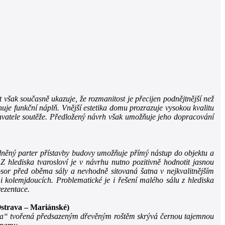
však současně ukazuje, že rozmanitost je přecijen podnějtnější než
uje funkční náplň. Vnější estetika domu prozrazuje vysokou kvalitu
davatele soutěže. Předložený návrh však umožňuje jeho dopracování
lněný parter přístavby budovy umožňuje přímý nástup do objektu a
Z hlediska tvarosloví je v návrhu nutno pozitivně hodnotit jasnou
rosor před oběma sály a nevhodně sitovaná šatna v nejkvalitnějším
 kolemjdoucích. Problematické je i řešení malého sálu z hlediska
rezentace.
(Ostrava – Mariánské)
ona“ tvořená předsazeným dřevěným roštěm skrývá černou tajemnou