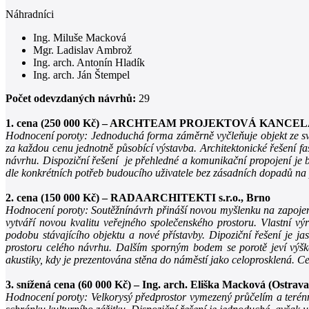
Náhradníci
Ing. Miluše Macková
Mgr. Ladislav Ambrož
Ing. arch. Antonín Hladík
Ing. arch. Ján Štempel
Počet odevzdaných návrhů:
29
1. cena (250 000 Kč) – ARCHTEAM PROJEKTOVÁ KANCELÁŘ 
Hodnocení poroty: Jednoduchá forma záměrně vyčleňuje objekt ze svéh
za každou cenu jednotně působící výstavba. Architektonické řešení f
návrhu. Dispoziční řešení je přehledné a komunikační propojení je 
dle konkrétních potřeb budoucího uživatele bez zásadních dopadů na
2. cena (150 000 Kč) – RADAARCHITEKTI s.r.o., Brno
Hodnocení poroty: Soutěžnínávrh přináší novou myšlenku na zapojen
vytváří novou kvalitu veřejného společenského prostoru. Vlastní vý
podobu stávajícího objektu a nové přístavby. Dipoziční řešení je j
prostoru celého návrhu. Dalším sporným bodem se porotě jeví výška
akustiky, kdy je prezentována stěna do náměstí jako celoprosklená. C
3. snížená cena (60 000 Kč) – Ing. arch. Eliška Macková (Ostrava)
Hodnocení poroty: Velkorysý předprostor vymezený průčelím a teré