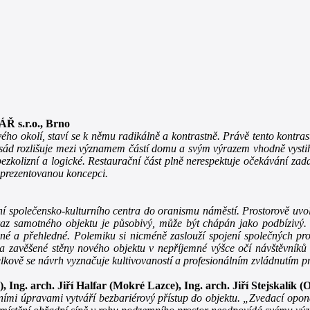
s.r.o., Brno
o okolí, staví se k němu radikálně a kontrastně. Právě tento kontrast 
asád rozlišuje mezi významem částí domu a svým výrazem vhodně vystih
bezkolizní a logické. Restaurační část plně nerespektuje očekávání za
 prezentovanou koncepci.
í společensko-kulturního centra do oranismu náměstí. Prostorově uvo
raz samotného objektu je působivý, může být chápán jako podbízivý. 
asné a přehledné. Polemiku si nicméně zaslouží spojení společných p
 zavěšené stěny nového objektu v nepříjemné výšce očí návštěvníků i
elkově se návrh vyznačuje kultivovaností a profesionálním zvládnutím p
, Ing. arch. Jiří Halfar (Mokré Lazce), Ing. arch. Jiří Stejskalík 
nními úpravami vytváří bezbariérový přístup do objektu. „Zvedací op