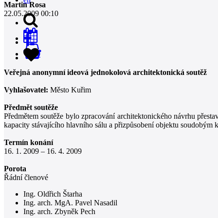
Martin Rosa
22.05.2009 00:10
0
Veřejná anonymní ideová jednokolová architektonická soutěž
Vyhlašovatel:
Město Kuřim
Předmět soutěže
Předmětem soutěže bylo zpracování architektonického návrhu přesta
kapacity stávajícího hlavního sálu a přizpůsobení objektu soudobým
Termín konání
16. 1. 2009 – 16. 4. 2009
Porota
Řádní členové
Ing. Oldřich Štarha
Ing. arch. MgA. Pavel Nasadil
Ing. arch. Zbyněk Pech