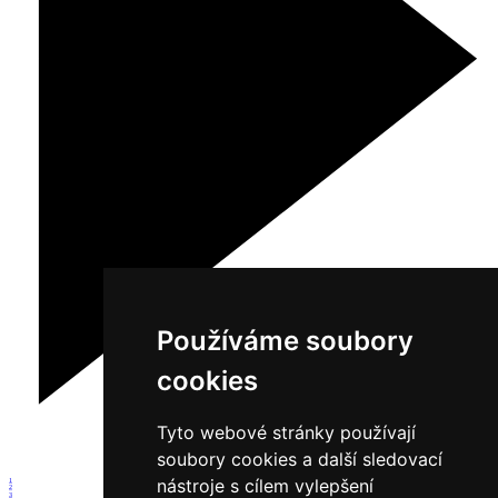
Používáme soubory
cookies
Tyto webové stránky používají
soubory cookies a další sledovací
nástroje s cílem vylepšení
1
2
3