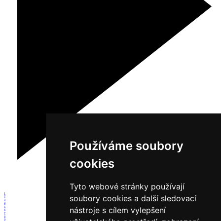
Používáme soubory
cookies
Tyto webové stránky používají
1
soubory cookies a další sledovací
2
3
4
5
nástroje s cílem vylepšení
6
7
8
9