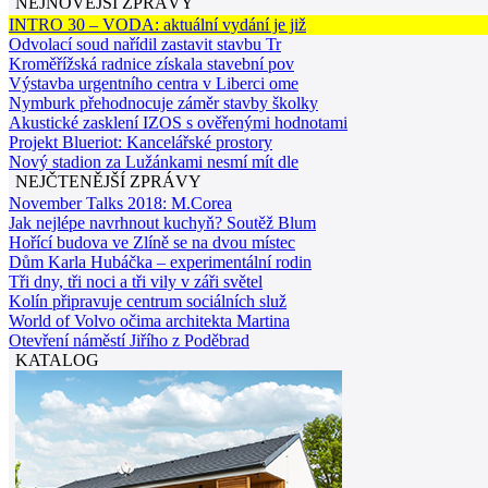
NEJNOVĚJŠÍ ZPRÁVY
INTRO 30 – VODA: aktuální vydání je již
Odvolací soud nařídil zastavit stavbu Tr
Kroměřížská radnice získala stavební pov
Výstavba urgentního centra v Liberci ome
Nymburk přehodnocuje záměr stavby školky
Akustické zasklení IZOS s ověřenými hodnotami
Projekt Blueriot: Kancelářské prostory
Nový stadion za Lužánkami nesmí mít dle
NEJČTENĚJŠÍ ZPRÁVY
November Talks 2018: M.Corea
Jak nejlépe navrhnout kuchyň? Soutěž Blum
Hořící budova ve Zlíně se na dvou místec
Dům Karla Hubáčka – experimentální rodin
Tři dny, tři noci a tři vily v záři světel
Kolín připravuje centrum sociálních služ
World of Volvo očima architekta Martina
Otevření náměstí Jiřího z Poděbrad
KATALOG