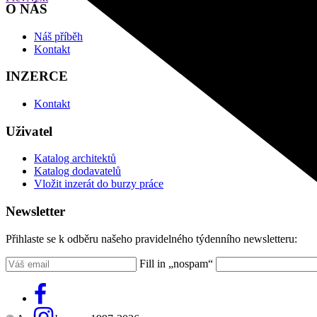
O NÁS
Náš příběh
Kontakt
INZERCE
Kontakt
Uživatel
Katalog architektů
Katalog dodavatelů
Vložit inzerát do burzy práce
Newsletter
Přihlaste se k odběru našeho pravidelného týdenního newsletteru:
Fill in „nospam“