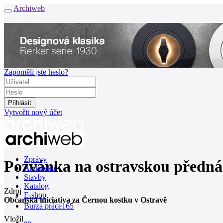
Archiweb
Zapoměli jste heslo?
Vytvořit nový účet
Zprávy
Pozvánka na ostravskou pře
Architekti
Stavby
Katalog
Zdroj
E-shop
Občanská iniciativa za Černou kostku v Ostravě
Burza práce
165
Vložil
en