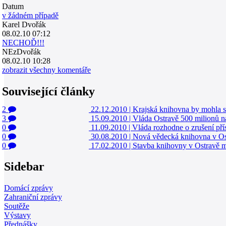
Datum
v žádném případě
Karel Dvořák
08.02.10 07:12
NECHOĎ!!!
NEzDvořák
08.02.10 10:28
zobrazit všechny komentáře
Související články
2
22.12.2010
|
Krajská knihovna by mohla st
3
15.09.2010
|
Vláda Ostravě 500 milionů 
0
11.09.2010
|
Vláda rozhodne o zrušení přís
0
30.08.2010
|
Nová vědecká knihovna v Ostr
0
17.02.2010
|
Stavba knihovny v Ostravě má
Sidebar
Domácí zprávy
Zahraniční zprávy
Soutěže
Výstavy
Přednášky