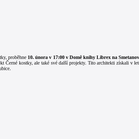
stky, proběhne
10. února v 17:00 v Domě knihy Librex na Smetanov
t Černé kostky, ale také své další projekty. Tito architekti získali v 
ubice.