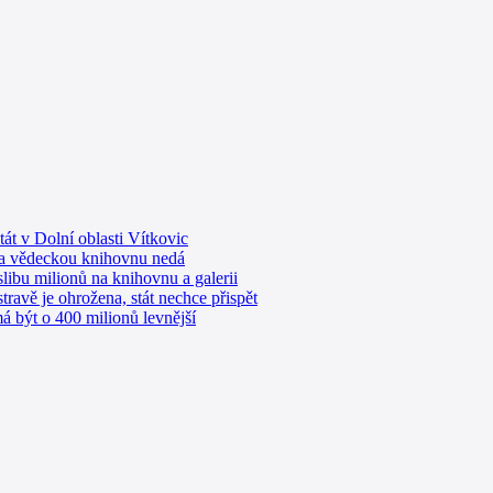
át v Dolní oblasti Vítkovic
na vědeckou knihovnu nedá
libu milionů na knihovnu a galerii
avě je ohrožena, stát nechce přispět
 být o 400 milionů levnější