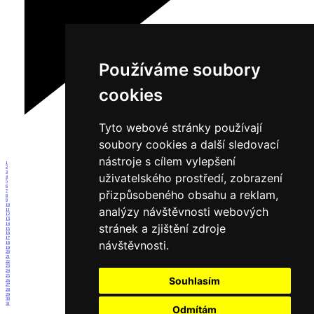
Používáme soubory
cookies
Tyto webové stránky používají
soubory cookies a další sledovací
nástroje s cílem vylepšení
1
2
3
uživatelského prostředí, zobrazení
4
5
6
přizpůsobeného obsahu a reklam,
7
8
9
10
analýzy návštěvnosti webových
11
12
13
14
stránek a zjištění zdroje
15
16
17
návštěvnosti.
18
19
20
21
22
23
24
25
Souhlasím
26
27
28
29
30
31
Odmítám