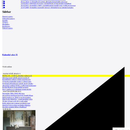
0
09.11.2014
|
V Domažlicích začíná přestavba historického pivovaru
0
14.05.2013
|
Přestavba pivovaru v Domažlicích už má územní rozhodnutí
0
26.03.2012
|
Domažlice chtějí v architektonické soutěži najít využití pro pivovar
1
22.07.2008
|
Domažlice neprodají pivovar, přebudují ho na kulturní komplex
Sidebar
Domácí zprávy
Zahraniční zprávy
Soutěže
Výstavy
Přednášky
Rozhovory
Tiskové zprávy
Kalendář akcí
15
Vložit událost
NEJNOVĚJŠÍ ZPRÁVY
INTRO 30 – VODA: aktuální vydání je již
Odvolací soud nařídil zastavit stavbu Tr
Kroměřížská radnice získala stavební pov
Výstavba urgentního centra v Liberci ome
Nymburk přehodnocuje záměr stavby školky
Akustické zasklení IZOS s ověřenými hodnotami
Projekt Blueriot: Kancelářské prostory
Nový stadion za Lužánkami nesmí mít dle
NEJČTENĚJŠÍ ZPRÁVY
November Talks 2018: M.Corea
Jak nejlépe navrhnout kuchyň? Soutěž Blum
Hořící budova ve Zlíně se na dvou místec
Dům Karla Hubáčka – experimentální rodin
Tři dny, tři noci a tři vily v záři světel
Kolín připravuje centrum sociálních služ
World of Volvo očima architekta Martina
Otevření náměstí Jiřího z Poděbrad
KATALOG