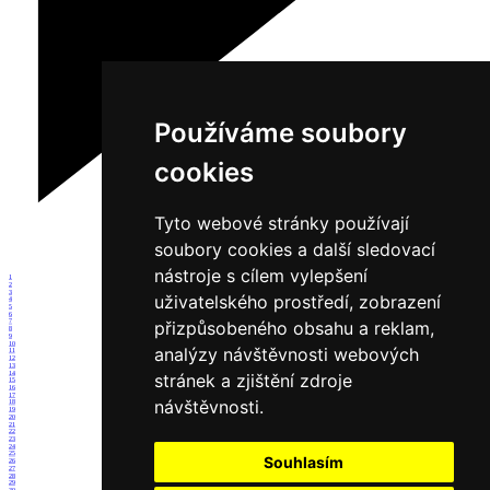
Používáme soubory
cookies
Tyto webové stránky používají
soubory cookies a další sledovací
nástroje s cílem vylepšení
1
2
3
uživatelského prostředí, zobrazení
4
5
6
přizpůsobeného obsahu a reklam,
7
8
9
10
analýzy návštěvnosti webových
11
12
13
14
stránek a zjištění zdroje
15
16
17
návštěvnosti.
18
19
20
21
22
23
24
25
Souhlasím
26
27
28
29
30