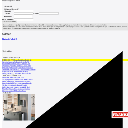
Krajská hygienická stanice.
0
komentářů
Přidat nový komentář
Předmět:
Autor:
E-mail:
Komentář:
Fill in „nospam“
Diskusní příspěvky vyjadřují stanoviska čtenářů, která se mohou lišit od stanovisek redakce. Všechny příspěvky musí být schváleny redaktorem dříve než budou zveřejněny.
Redakce archiweb.cz ctí v maximální možné míře svobodu slova, nicméně ve výjimečných případech si vyhrazuje právo smazat nebo opatřit komentářem příspěvek, který se netýká tématu diskuse, porušuje
platné zákony ČR nebo dobré jméno portálu, obsahuje vulgarismy nebo má reklamní charakter.
Sidebar
Kalendář akcí
15
Vložit událost
NEJNOVĚJŠÍ ZPRÁVY
INTRO 30 – VODA: aktuální vydání je již
Odvolací soud nařídil zastavit stavbu Tr
Kroměřížská radnice získala stavební pov
Výstavba urgentního centra v Liberci ome
Nymburk přehodnocuje záměr stavby školky
Akustické zasklení IZOS s ověřenými hodnotami
Projekt Blueriot: Kancelářské prostory
Nový stadion za Lužánkami nesmí mít dle
NEJČTENĚJŠÍ ZPRÁVY
November Talks 2018: M.Corea
Jak nejlépe navrhnout kuchyň? Soutěž Blum
Hořící budova ve Zlíně se na dvou místec
Dům Karla Hubáčka – experimentální rodin
Tři dny, tři noci a tři vily v záři světel
Kolín připravuje centrum sociálních služ
World of Volvo očima architekta Martina
Otevření náměstí Jiřího z Poděbrad
KATALOG