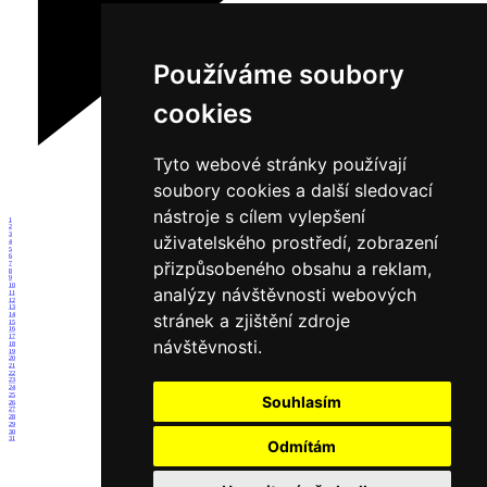
Používáme soubory
cookies
Tyto webové stránky používají
soubory cookies a další sledovací
nástroje s cílem vylepšení
1
2
3
uživatelského prostředí, zobrazení
4
5
6
přizpůsobeného obsahu a reklam,
7
8
9
10
analýzy návštěvnosti webových
11
12
13
stránek a zjištění zdroje
14
15
16
17
návštěvnosti.
18
19
20
21
22
23
24
25
Souhlasím
26
27
28
29
30
31
Odmítám